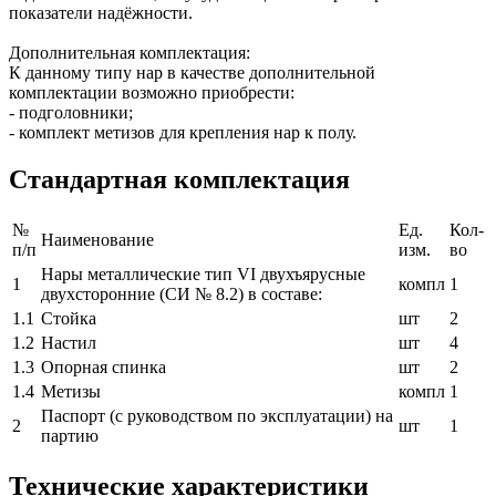
показатели надёжности.
Дополнительная комплектация:
К данному типу нар в качестве дополнительной
комплектации возможно приобрести:
- подголовники;
- комплект метизов для крепления нар к полу.
Стандартная комплектация
№
Ед.
Кол-
Наименование
п/п
изм.
во
Нары металлические тип VI двухъярусные
1
компл
1
двухсторонние (СИ № 8.2) в составе:
1.1
Стойка
шт
2
1.2
Настил
шт
4
1.3
Опорная спинка
шт
2
1.4
Метизы
компл
1
Паспорт (с руководством по эксплуатации) на
2
шт
1
партию
Технические характеристики