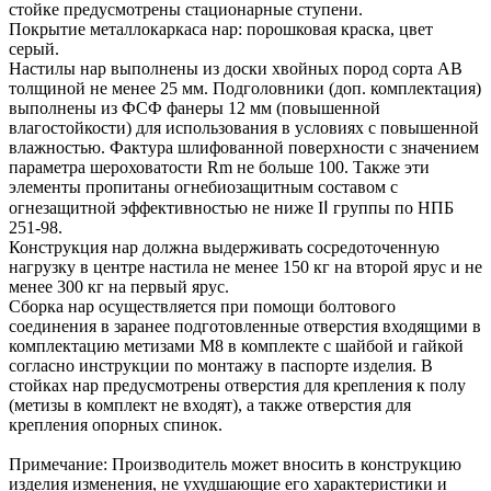
стойке предусмотрены стационарные ступени.
Покрытие металлокаркаса нар: порошковая краска, цвет
серый.
Настилы нар выполнены из доски хвойных пород сорта АВ
толщиной не менее 25 мм. Подголовники (доп. комплектация)
выполнены из ФСФ фанеры 12 мм (повышенной
влагостойкости) для использования в условиях с повышенной
влажностью. Фактура шлифованной поверхности с значением
параметра шероховатости Rm не больше 100. Также эти
элементы пропитаны огнебиозащитным составом с
огнезащитной эффективностью не ниже IⅠ группы по НПБ
251-98.
Конструкция нар должна выдерживать сосредоточенную
нагрузку в центре настила не менее 150 кг на второй ярус и не
менее 300 кг на первый ярус.
Сборка нар осуществляется при помощи болтового
соединения в заранее подготовленные отверстия входящими в
комплектацию метизами М8 в комплекте с шайбой и гайкой
согласно инструкции по монтажу в паспорте изделия. В
стойках нар предусмотрены отверстия для крепления к полу
(метизы в комплект не входят), а также отверстия для
крепления опорных спинок.
Примечание: Производитель может вносить в конструкцию
изделия изменения, не ухудшающие его характеристики и