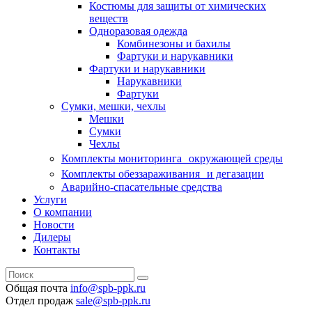
Костюмы для защиты от химических
веществ
Одноразовая одежда
Комбинезоны и бахилы
Фартуки и нарукавники
Фартуки и нарукавники
Нарукавники
Фартуки
Сумки, мешки, чехлы
Мешки
Сумки
Чехлы
Комплекты мониторинга окружающей среды
Комплекты обеззараживания и дегазации
Аварийно-спасательные средства
Услуги
О компании
Новости
Дилеры
Контакты
Общая почта
info@spb-ppk.ru
Отдел продаж
sale@spb-ppk.ru