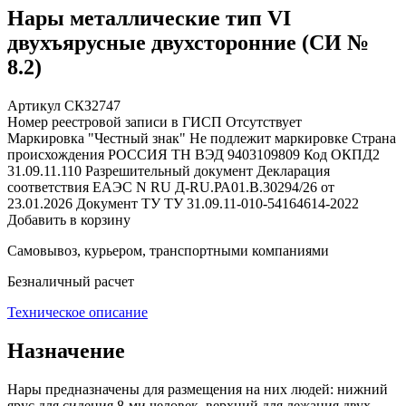
Нары металлические тип VI
двухъярусные двухсторонние (СИ №
8.2)
Артикул СКЗ2747
Номер реестровой записи в ГИСП
Отсутствует
Маркировка "Честный знак"
Не подлежит маркировке
Страна
происхождения
РОССИЯ
ТН ВЭД
9403109809
Код ОКПД2
31.09.11.110
Разрешительный документ
Декларация
соответствия ЕАЭС N RU Д-RU.РА01.В.30294/26 от
23.01.2026
Документ ТУ
ТУ 31.09.11-010-54164614-2022
Добавить в корзину
Самовывоз, курьером, транспортными компаниями
Безналичный расчет
Техническое описание
Назначение
Нары предназначены для размещения на них людей: нижний
ярус для сидения 8-ми человек, верхний для лежания двух