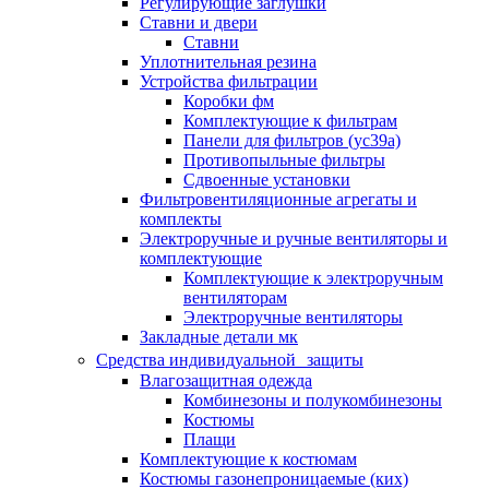
Регулирующие заглушки
Ставни и двери
Ставни
Уплотнительная резина
Устройства фильтрации
Коробки фм
Комплектующие к фильтрам
Панели для фильтров (ус39а)
Противопыльные фильтры
Сдвоенные установки
Фильтровентиляционные агрегаты и
комплекты
Электроручные и ручные вентиляторы и
комплектующие
Комплектующие к электроручным
вентиляторам
Электроручные вентиляторы
Закладные детали мк
Средства индивидуальной защиты
Влагозащитная одежда
Комбинезоны и полукомбинезоны
Костюмы
Плащи
Комплектующие к костюмам
Костюмы газонепроницаемые (ких)