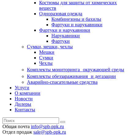
Костюмы для защиты от химических
веществ
Одноразовая одежда
Комбинезоны и бахилы
Фартуки и нарукавники
Фартуки и нарукавники
Нарукавники
Фартуки
Сумки, мешки, чехлы
Мешки
Сумки
Чехлы
Комплекты мониторинга окружающей среды
Комплекты обеззараживания и дегазации
Аварийно-спасательные средства
Услуги
О компании
Новости
Дилеры
Контакты
Общая почта
info@spb-ppk.ru
Отдел продаж
sale@spb-ppk.ru