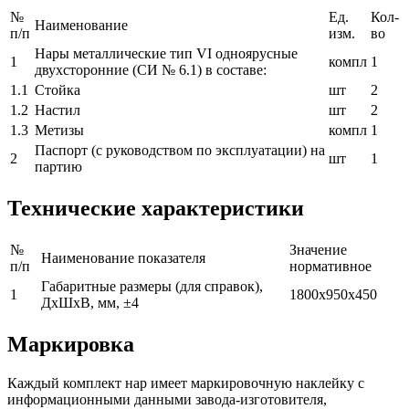
№
Ед.
Кол-
Наименование
п/п
изм.
во
Нары металлические тип VI одноярусные
1
компл
1
двухсторонние (СИ № 6.1) в составе:
1.1
Стойка
шт
2
1.2
Настил
шт
2
1.3
Метизы
компл
1
Паспорт (с руководством по эксплуатации) на
2
шт
1
партию
Технические характеристики
№
Значение
Наименование показателя
п/п
нормативное
Габаритные размеры (для справок),
1
1800х950х450
ДхШхВ, мм, ±4
Маркировка
Каждый комплект нар имеет маркировочную наклейку с
информационными данными завода-изготовителя,