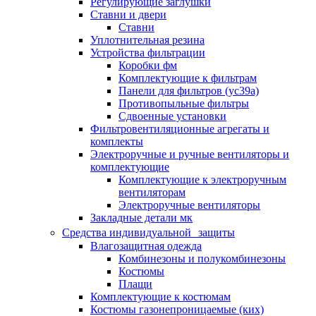
Регулирующие заглушки
Ставни и двери
Ставни
Уплотнительная резина
Устройства фильтрации
Коробки фм
Комплектующие к фильтрам
Панели для фильтров (ус39а)
Противопыльные фильтры
Сдвоенные установки
Фильтровентиляционные агрегаты и
комплекты
Электроручные и ручные вентиляторы и
комплектующие
Комплектующие к электроручным
вентиляторам
Электроручные вентиляторы
Закладные детали мк
Средства индивидуальной защиты
Влагозащитная одежда
Комбинезоны и полукомбинезоны
Костюмы
Плащи
Комплектующие к костюмам
Костюмы газонепроницаемые (ких)