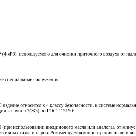
(ФяРб), используемого для очистки приточного воздуха от пыли 
ие специальные сооружения.
зделие относится к 4 классу безопасности, к системе нормальн
ции – группа 3(Ж3) по ГОСТ 15150:
50 (при использовании висцинового масла или аналога), от мин
ивных газов и паров. Рекомендуемая концентрация пыли в возду