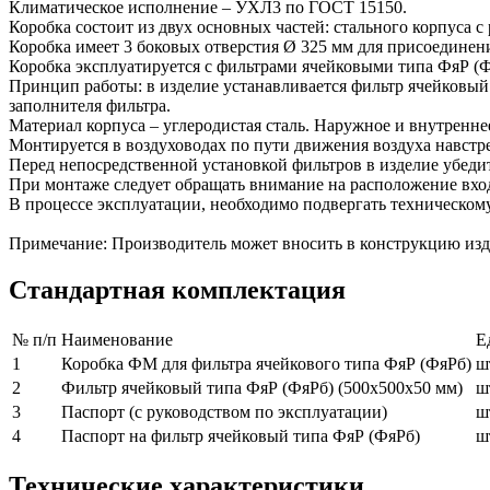
Климатическое исполнение – УХЛ3 по ГОСТ 15150.
Коробка состоит из двух основных частей: стального корпуса 
Коробка имеет 3 боковых отверстия Ø 325 мм для присоединени
Коробка эксплуатируется с фильтрами ячейковыми типа ФяР (Ф
Принцип работы: в изделие устанавливается фильтр ячейковый 
заполнителя фильтра.
Материал корпуса – углеродистая сталь. Наружное и внутреннее
Монтируется в воздуховодах по пути движения воздуха навстре
Перед непосредственной установкой фильтров в изделие убеди
При монтаже следует обращать внимание на расположение входа
В процессе эксплуатации, необходимо подвергать техническому 
Примечание: Производитель может вносить в конструкцию изд
Стандартная комплектация
№ п/п
Наименование
Е
1
Коробка ФМ для фильтра ячейкового типа ФяР (ФяРб)
ш
2
Фильтр ячейковый типа ФяР (ФяРб) (500х500х50 мм)
ш
3
Паспорт (с руководством по эксплуатации)
ш
4
Паспорт на фильтр ячейковый типа ФяР (ФяРб)
ш
Технические характеристики