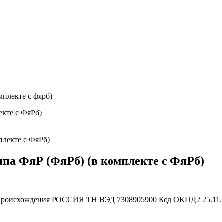
мплекте с фярб)
екте с ФяРб)
па ФяР (ФяРб) (в комплекте с ФяРб)
происхождения
РОССИЯ
ТН ВЭД
7308905900
Код ОКПД2
25.11