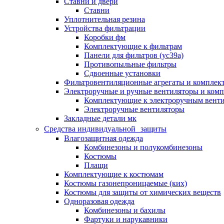
Ставни и двери
Ставни
Уплотнительная резина
Устройства фильтрации
Коробки фм
Комплектующие к фильтрам
Панели для фильтров (ус39а)
Противопыльные фильтры
Сдвоенные установки
Фильтровентиляционные агрегаты и комплек
Электроручные и ручные вентиляторы и ком
Комплектующие к электроручным вент
Электроручные вентиляторы
Закладные детали мк
Средства индивидуальной защиты
Влагозащитная одежда
Комбинезоны и полукомбинезоны
Костюмы
Плащи
Комплектующие к костюмам
Костюмы газонепроницаемые (ких)
Костюмы для защиты от химических веществ
Одноразовая одежда
Комбинезоны и бахилы
Фартуки и нарукавники