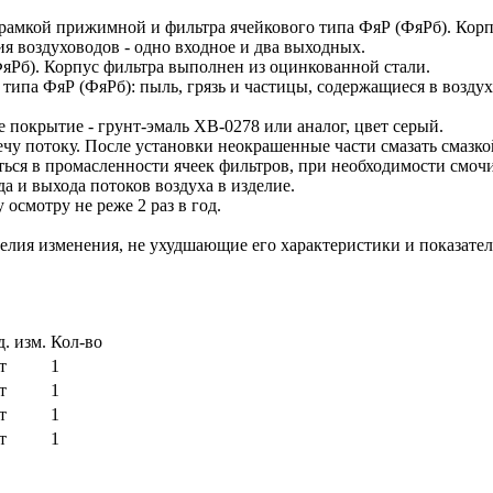
с рамкой прижимной и фильтра ячейкового типа ФяР (ФяРб). Корп
я воздуховодов - одно входное и два выходных.
яРб). Корпус фильтра выполнен из оцинкованной стали.
типа ФяР (ФяРб): пыль, грязь и частицы, содержащиеся в воздух
 покрытие - грунт-эмаль ХВ-0278 или аналог, цвет серый.
чу потоку. После установки неокрашенные части смазать смазко
ться в промасленности ячеек фильтров, при необходимости смоч
 и выхода потоков воздуха в изделие.
осмотру не реже 2 раз в год.
елия изменения, не ухудшающие его характеристики и показате
д. изм.
Кол-во
т
1
т
1
т
1
т
1