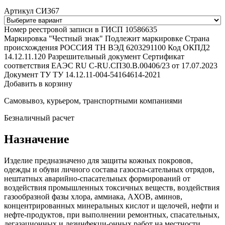
Артикул СИЗ67
Номер реестровой записи в ГИСП
10586635
Маркировка "Честный знак"
Подлежит маркировке
Страна
происхождения
РОССИЯ
ТН ВЭД
6203291100
Код ОКПД2
14.12.11.120
Разрешительный документ
Сертификат
соответствия ЕАЭС RU С-RU.СП30.В.00406/23 от 17.07.2023
Документ ТУ
ТУ 14.12.11-004-54164614-2021
Добавить в корзину
Самовывоз, курьером, транспортными компаниями
Безналичный расчет
Назначение
Изделие предназначено для защиты кожных покровов,
одежды и обуви личного состава газоспа-сательных отрядов,
нештатных аварийно-спасательных формирований от
воздействия промышленных токсичных веществ, воздействия
газообразной фазы хлора, аммиака, АХОВ, аминов,
концентрированных минеральных кислот и щелочей, нефти и
нефте-продуктов, при выполнении ремонтных, спасательных,
дегазационных и дезинфекци-онных работ на местности,