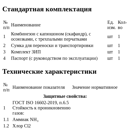
Стандартная комплектация
№
Ед.
Кол-
Наименование
п/п
изм.
во
Комбинезон с капюшоном (скафандр), с
1
шт
1
осоюзками, с трехпалыми перчатками
2
Сумка для переноски и транспортировки
шт
1
3
Комплект ЗИП
шт
1
4
Паспорт (с руководством по эксплуатации)
шт
1
Технические характеристики
№
Наименование показателя
Значение нормативное
п/п
Защитные свойства:
ГОСТ ISO 16602-2019, п.6.5
1
Стойкость к проникновению
газов:
1.1
Аммиак NH₃
1.2
Хлор Cl2