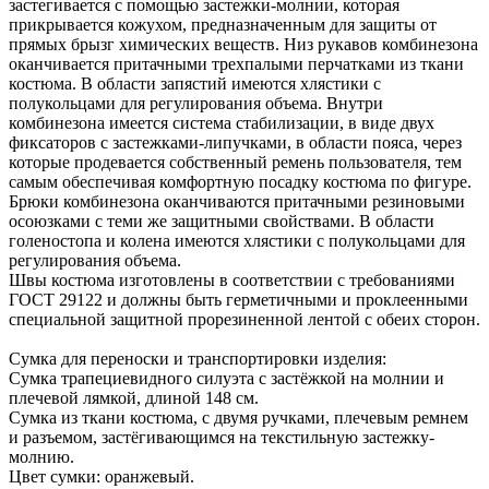
застегивается с помощью застежки-молнии, которая
прикрывается кожухом, предназначенным для защиты от
прямых брызг химических веществ. Низ рукавов комбинезона
оканчивается притачными трехпалыми перчатками из ткани
костюма. В области запястий имеются хлястики с
полукольцами для регулирования объема. Внутри
комбинезона имеется система стабилизации, в виде двух
фиксаторов с застежками-липучками, в области пояса, через
которые продевается собственный ремень пользователя, тем
самым обеспечивая комфортную посадку костюма по фигуре.
Брюки комбинезона оканчиваются притачными резиновыми
осоюзками с теми же защитными свойствами. В области
голеностопа и колена имеются хлястики с полукольцами для
регулирования объема.
Швы костюма изготовлены в соответствии с требованиями
ГОСТ 29122 и должны быть герметичными и проклеенными
специальной защитной прорезиненной лентой с обеих сторон.
Сумка для переноски и транспортировки изделия:
Сумка трапециевидного силуэта с застёжкой на молнии и
плечевой лямкой, длиной 148 см.
Сумка из ткани костюма, с двумя ручками, плечевым ремнем
и разъемом, застёгивающимся на текстильную застежку-
молнию.
Цвет сумки: оранжевый.