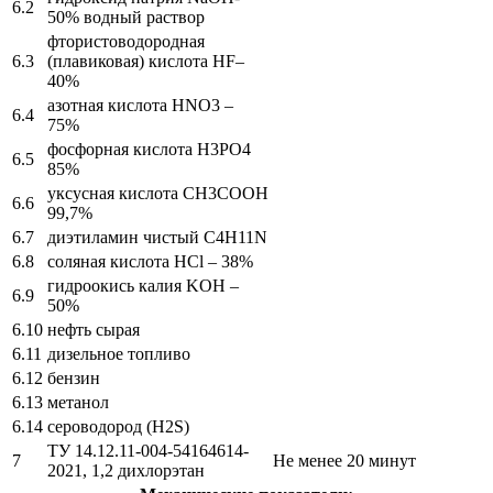
6.2
50% водный раствор
фтористоводородная
6.3
(плавиковая) кислота HF–
40%
азотная кислота HNO3 –
6.4
75%
фосфорная кислота H3PO4
6.5
85%
уксусная кислота CH3COOH
6.6
99,7%
6.7
диэтиламин чистый C4H11N
6.8
соляная кислота HCl – 38%
гидроокись калия KOH –
6.9
50%
6.10
нефть сырая
6.11
дизельное топливо
6.12
бензин
6.13
метанол
6.14
сероводород (H2S)
ТУ 14.12.11-004-54164614-
7
Не менее 20 минут
2021, 1,2 дихлорэтан