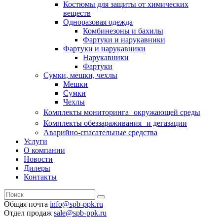
Костюмы для защиты от химических
веществ
Одноразовая одежда
Комбинезоны и бахилы
Фартуки и нарукавники
Фартуки и нарукавники
Нарукавники
Фартуки
Сумки, мешки, чехлы
Мешки
Сумки
Чехлы
Комплекты мониторинга окружающей среды
Комплекты обеззараживания и дегазации
Аварийно-спасательные средства
Услуги
О компании
Новости
Дилеры
Контакты
Общая почта
info@spb-ppk.ru
Отдел продаж
sale@spb-ppk.ru