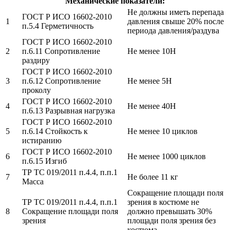
Механические показатели:
Не должны иметь перепада
ГОСТ Р ИСО 16602-2010
1
давления свыше 20% после
п.5.4 Герметичность
периода давления/раздува
ГОСТ Р ИСО 16602-2010
2
п.6.11 Сопротивление
Не менее 10Н
раздиру
ГОСТ Р ИСО 16602-2010
3
п.6.12 Сопротивление
Не менее 5Н
проколу
ГОСТ Р ИСО 16602-2010
4
Не менее 40Н
п.6.13 Разрывная нагрузка
ГОСТ Р ИСО 16602-2010
5
п.6.14 Стойкость к
Не менее 10 циклов
истиранию
ГОСТ Р ИСО 16602-2010
6
Не менее 1000 циклов
п.6.15 Изгиб
ТР ТС 019/2011 п.4.4, п.п.1
7
Не более 11 кг
Масса
Сокращение площади поля
ТР ТС 019/2011 п.4.4, п.п.1
зрения в костюме не
8
Сокращение площади поля
должно превышать 30%
зрения
площади поля зрения без
костюма