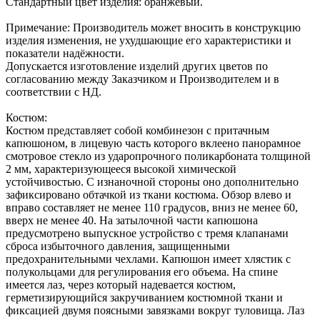
Стандартный цвет изделия: оранжевый.
Примечание: Производитель может вносить в конструкцию
изделия изменения, не ухудшающие его характеристики и
показатели надёжности.
Допускается изготовление изделий других цветов по
согласованию между Заказчиком и Производителем и в
соответствии с НД.
Костюм:
Костюм представляет собой комбинезон с притачным
капюшоном, в лицевую часть которого вклеено панорамное
смотровое стекло из ударопрочного поликарбоната толщиной
2 мм, характеризующееся высокой химической
устойчивостью. С изнаночной стороны оно дополнительно
зафиксировано обтачкой из ткани костюма. Обзор влево и
вправо составляет не менее 110 градусов, вниз не менее 60,
вверх не менее 40. На затылочной части капюшона
предусмотрено выпускное устройство с тремя клапанами
сброса избыточного давления, защищенными
предохранительными чехлами. Капюшон имеет хлястик с
полукольцами для регулирования его объема. На спине
имеется лаз, через который надевается костюм,
герметизирующийся закручиванием костюмной ткани и
фиксацией двумя поясными завязками вокруг туловища. Лаз