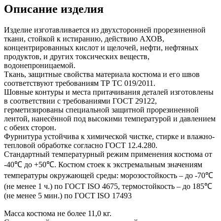
Описание изделия
Изделие изготавливается из двухсторонней прорезиненной
ткани, стойкой к истиранию, действию АХОВ,
концентрированных кислот и щелочей, нефти, нефтяных
продуктов, и других токсических веществ,
водонепроницаемой.
Ткань, защитные свойства материала костюма и его швов
соответствуют требованиям ТР ТС 019/2011.
Шовные контуры и места притачивания деталей изготовлены
в соответствии с требованиями ГОСТ 29122,
герметизированы специальной защитной прорезиненной
лентой, нанесённой под высокими температурой и давлением
с обеих сторон.
Фурнитура устойчива к химической чистке, стирке и влажно-
тепловой обработке согласно ГОСТ 12.4.280.
Стандартный температурный режим применения костюма от
-40℃ до +50℃. Костюм стоек к экстремальным значениям
температуры окружающей среды: морозостойкость – до -70℃
(не менее 1 ч.) по ГОСТ ISO 4675, термостойкость – до 185℃
(не менее 5 мин.) по ГОСТ ISO 17493
Масса костюма не более 11,0 кг.