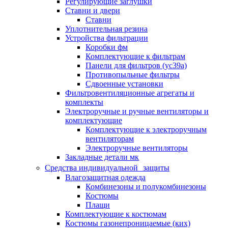
Регулирующие заглушки
Ставни и двери
Ставни
Уплотнительная резина
Устройства фильтрации
Коробки фм
Комплектующие к фильтрам
Панели для фильтров (ус39а)
Противопыльные фильтры
Сдвоенные установки
Фильтровентиляционные агрегаты и
комплекты
Электроручные и ручные вентиляторы и
комплектующие
Комплектующие к электроручным
вентиляторам
Электроручные вентиляторы
Закладные детали мк
Средства индивидуальной защиты
Влагозащитная одежда
Комбинезоны и полукомбинезоны
Костюмы
Плащи
Комплектующие к костюмам
Костюмы газонепроницаемые (ких)