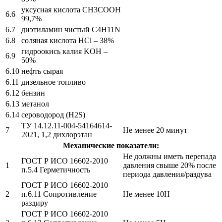
уксусная кислота CH3COOH
6.6
99,7%
6.7
диэтиламин чистый C4H11N
6.8
соляная кислота HCl – 38%
гидроокись калия KOH –
6.9
50%
6.10
нефть сырая
6.11
дизельное топливо
6.12
бензин
6.13
метанол
6.14
сероводород (H2S)
ТУ 14.12.11-004-54164614-
7
Не менее 20 минут
2021, 1,2 дихлорэтан
Механические показатели:
Не должны иметь перепада
ГОСТ Р ИСО 16602-2010
1
давления свыше 20% после
п.5.4 Герметичность
периода давления/раздува
ГОСТ Р ИСО 16602-2010
2
п.6.11 Сопротивление
Не менее 10Н
раздиру
ГОСТ Р ИСО 16602-2010