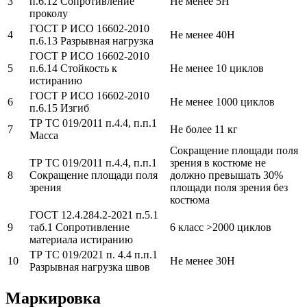
3
п.6.12 Сопротивление
Не менее 5Н
проколу
ГОСТ Р ИСО 16602-2010
4
Не менее 40Н
п.6.13 Разрывная нагрузка
ГОСТ Р ИСО 16602-2010
5
п.6.14 Стойкость к
Не менее 10 циклов
истиранию
ГОСТ Р ИСО 16602-2010
6
Не менее 1000 циклов
п.6.15 Изгиб
ТР ТС 019/2011 п.4.4, п.п.1
7
Не более 11 кг
Масса
Сокращение площади поля
ТР ТС 019/2011 п.4.4, п.п.1
зрения в костюме не
8
Сокращение площади поля
должно превышать 30%
зрения
площади поля зрения без
костюма
ГОСТ 12.4.284.2-2021 п.5.1
9
таб.1 Сопротивление
6 класс >2000 циклов
материала истиранию
ТР ТС 019/2021 п. 4.4 п.п.1
10
Не менее 30Н
Разрывная нагрузка швов
Маркировка