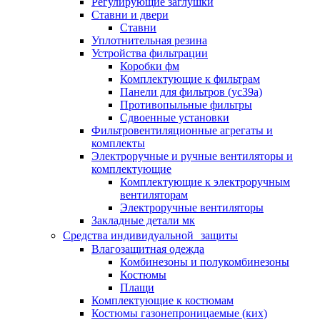
Регулирующие заглушки
Ставни и двери
Ставни
Уплотнительная резина
Устройства фильтрации
Коробки фм
Комплектующие к фильтрам
Панели для фильтров (ус39а)
Противопыльные фильтры
Сдвоенные установки
Фильтровентиляционные агрегаты и
комплекты
Электроручные и ручные вентиляторы и
комплектующие
Комплектующие к электроручным
вентиляторам
Электроручные вентиляторы
Закладные детали мк
Средства индивидуальной защиты
Влагозащитная одежда
Комбинезоны и полукомбинезоны
Костюмы
Плащи
Комплектующие к костюмам
Костюмы газонепроницаемые (ких)