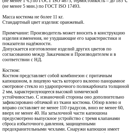
(не менее 1 ч.) по ГОСТ ISO 4675, термостойкость – до 185℃
(не менее 5 мин.) по ГОСТ ISO 17493.
Масса костюма не более 11 кг.
Стандартный цвет изделия: оранжевый.
Примечание: Производитель может вносить в конструкцию
изделия изменения, не ухудшающие его характеристики и
показатели надёжности.
Допускается изготовление изделий других цветов по
согласованию между Заказчиком и Производителем и в
соответствии с НД.
Костюм:
Костюм представляет собой комбинезон с притачным
капюшоном, в лицевую часть которого вклеено панорамное
смотровое стекло из ударопрочного поликарбоната толщиной
2 мм, характеризующееся высокой химической
устойчивостью. С изнаночной стороны оно дополнительно
зафиксировано обтачкой из ткани костюма. Обзор влево и
вправо составляет не менее 110 градусов, вниз не менее 60,
вверх не менее 40. На затылочной части капюшона
предусмотрено выпускное устройство с тремя клапанами
сброса избыточного давления, защищенными
предохранительными чехлами. Снаружи капюшон имеет