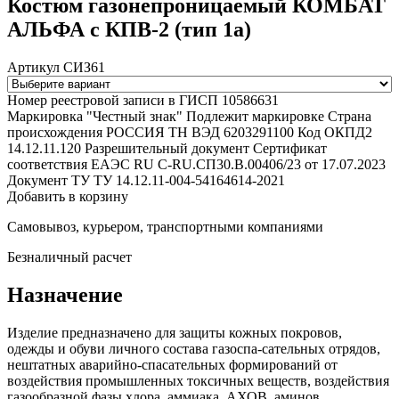
Костюм газонепроницаемый КОМБАТ
АЛЬФА с КПВ-2 (тип 1a)
Артикул СИЗ61
Номер реестровой записи в ГИСП
10586631
Маркировка "Честный знак"
Подлежит маркировке
Страна
происхождения
РОССИЯ
ТН ВЭД
6203291100
Код ОКПД2
14.12.11.120
Разрешительный документ
Сертификат
соответствия ЕАЭС RU С-RU.СП30.В.00406/23 от 17.07.2023
Документ ТУ
ТУ 14.12.11-004-54164614-2021
Добавить в корзину
Самовывоз, курьером, транспортными компаниями
Безналичный расчет
Назначение
Изделие предназначено для защиты кожных покровов,
одежды и обуви личного состава газоспа-сательных отрядов,
нештатных аварийно-спасательных формирований от
воздействия промышленных токсичных веществ, воздействия
газообразной фазы хлора, аммиака, АХОВ, аминов,