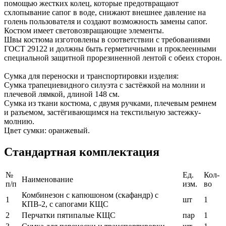
помощью жестких колец, которые предотвращают
схлопывание сапог в воде, снижают внешнее давление на
голень пользователя и создают возможность замены сапог.
Костюм имеет световозвращающие элементы.
Швы костюма изготовлены в соответствии с требованиями
ГОСТ 29122 и должны быть герметичными и проклеенными
специальной защитной прорезиненной лентой с обеих сторон.
Сумка для переноски и транспортировки изделия:
Сумка трапециевидного силуэта с застёжкой на молнии и
плечевой лямкой, длиной 148 см.
Сумка из ткани костюма, с двумя ручками, плечевым ремнем
и разъемом, застёгивающимся на текстильную застежку-
молнию.
Цвет сумки: оранжевый.
Стандартная комплектация
№
Ед.
Кол-
Наименование
п/п
изм.
во
Комбинезон с капюшоном (скафандр) с
1
шт
1
КПВ-2, с сапогами КЩС
2
Перчатки пятипалые КЩС
пар
1