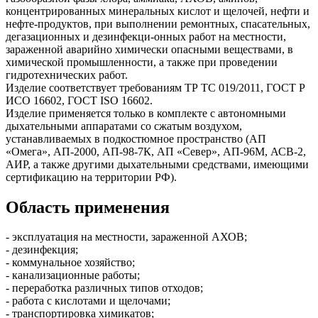
концентрированных минеральных кислот и щелочей, нефти и
нефте-продуктов, при выполнении ремонтных, спасательных,
дегазационных и дезинфекци-онных работ на местности,
зараженной аварийно химически опасными веществами, в
химической промышленности, а также при проведении
гидротехнических работ.
Изделие соответствует требованиям ТР ТС 019/2011, ГОСТ Р
ИСО 16602, ГОСТ ISO 16602.
Изделие применяется только в комплекте с автономными
дыхательными аппаратами со сжатым воздухом,
устанавливаемых в подкостюмное пространство (АП
«Омега», АП-2000, АП-98-7К, АП «Север», АП-96М, АСВ-2,
АИР, а также другими дыхательными средствами, имеющими
сертификацию на территории РФ).
Область применения
- эксплуатация на местности, зараженной АХОВ;
- дезинфекция;
- коммунальное хозяйство;
- канализационные работы;
- переработка различных типов отходов;
- работа с кислотами и щелочами;
- транспортировка химикатов;