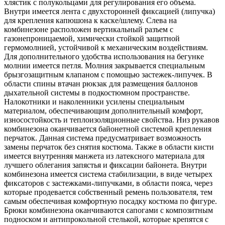
хлястик с полукольцами для регулирования его объема.
Внутри имеется лента с двухсторонней фиксацией (липучка)
для крепления капюшона к каске/шлему. Слева на
комбинезоне расположен вертикальный разъем с
газонепроницаемой, химически стойкой защитной
гермомолнией, устойчивой к механическим воздействиям.
Для дополнительного удобства использования на бегунке
молнии имеется петля. Молния закрывается специальным
брызгозащитным клапаном с помощью застежек-липучек. В
области спины втачан рюкзак для размещения баллонов
дыхательной системы в подкостюмном пространстве.
Налокотники и наколенники усилены специальным
материалом, обеспечивающим дополнительный комфорт,
износостойкость и теплоизоляционные свойства. Низ рукавов
комбинезона оканчивается байонетной системой крепления
перчаток. Данная система предусматривает возможность
замены перчаток без снятия костюма. Также в области кисти
имеется внутренняя манжета из латексного материала для
лучшего облегания запястья и фиксации байонета. Внутри
комбинезона имеется система стабилизации, в виде четырех
фиксаторов с застежками-липучками, в области пояса, через
которые продевается собственный ремень пользователя, тем
самым обеспечивая комфортную посадку костюма по фигуре.
Брюки комбинезона оканчиваются сапогами с композитным
подноском и антипрокольной стелькой, которые крепятся с