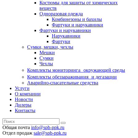
Костюмы для защиты от химических
веществ
Одноразовая одежда
Комбинезоны и бахилы
Фартуки и нарукавники
Фартуки и нарукавники
Нарукавники
Фартуки
Сумки, мешки, чехлы
Мешки
Сумки
Чехлы
Комплекты мониторинга окружающей среды
Комплекты обеззараживания и дегазации
Аварийно-спасательные средства
Услуги
О компании
Новости
Дилеры
Контакты
Общая почта
info@spb-ppk.ru
Отдел продаж
sale@spb-ppk.ru