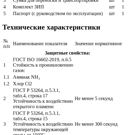
3
Сумка для переноски и транспортировки
шт
1
4
Комплект ЗИП
шт
1
5
Паспорт (с руководством по эксплуатации)
шт
1
Технические характеристики
№
Наименование показателя
Значение нормативное
п/п
Защитные свойства:
ГОСТ ISO 16602-2019, п.6.5
1
Стойкость к проникновению
газов:
1.1
Аммиак NH₃
1.2
Хлор Cl2
ГОСТ Р 53264, п.5.3.1,
табл.4, строка 17
2
Не менее 5 секунд
Устойчивость к воздействию
открытого пламени
ГОСТ Р 53264, п.5.3.1,
табл.4, строка 15
3
Устойчивость к воздействию
Не менее 300 секунд
температуры окружающей
среды до 150°С