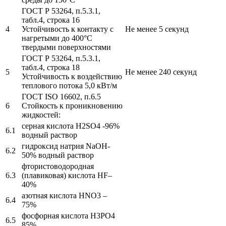
ГОСТ Р 53264, п.5.3.1,
табл.4, строка 16
4
Устойчивость к контакту с
Не менее 5 секунд
нагретыми до 400°С
твердыми поверхностями
ГОСТ Р 53264, п.5.3.1,
табл.4, строка 18
5
Не менее 240 секунд
Устойчивость к воздействию
теплового потока 5,0 кВт/м
ГОСТ ISO 16602, п.6.5
6
Стойкость к проникновению
жидкостей:
серная кислота Н2SO4 -96%
6.1
водный раствор
гидроксид натрия NaOH-
6.2
50% водный раствор
фтористоводородная
6.3
(плавиковая) кислота HF–
40%
азотная кислота HNO3 –
6.4
75%
фосфорная кислота H3PO4
6.5
85%