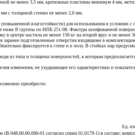
щиной не менее 3,5 мм, крепежные пластины минимум 4 мм, мет
мм с толщиной стенки не менее 2,0 мм.
(повышенной влагостойкости) для использования в условиях с
 ниже IⅠ группы по НПБ 251-98. Фактура шлифованной поверхно
 в центре настила не менее 150 кг на второй ярус и не менее 3
в заранее подготовленные отверстия входящими в комплектацию
зательно фиксируется к стене и к полу. В стойках нар предусмо
ходя из типа и толщины поверхностей, к которым предполагаетс
елия изменения, не ухудшающие его характеристики и показате
 возможно приобрести:
Ед. из
(В-948.00.00.000-01 согласно серии 01.0179-1) в составе:
компл