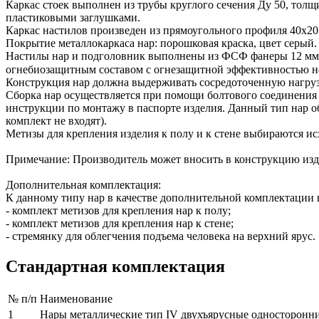
Каркас стоек выполнен из трубы круглого сечения Ду 50, тол
пластиковыми заглушками.
Каркас настилов произведен из прямоугольного профиля 40х20 
Покрытие металлокаркаса нар: порошковая краска, цвет серый.
Настилы нар и подголовник выполнены из ФСФ фанеры 12 мм 
огнебиозащитным составом с огнезащитной эффективностью не
Конструкция нар должна выдерживать сосредоточенную нагрузку
Сборка нар осуществляется при помощи болтового соединения 
инструкции по монтажу в паспорте изделия. Данный тип нар обя
комплект не входят).
Метизы для крепления изделия к полу и к стене выбираются ис
Примечание: Производитель может вносить в конструкцию изд
Дополнительная комплектация:
К данному типу нар в качестве дополнительной комплектации
- комплект метизов для крепления нар к полу;
- комплект метизов для крепления нар к стене;
- стремянку для облегчения подъема человека на верхний ярус.
Стандартная комплектация
№ п/п
Наименование
1
Нары металлические тип IV двухъярусные односторонние 