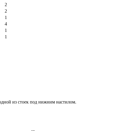
2
2
1
4
1
1
дной из стоек под нижним настилом.