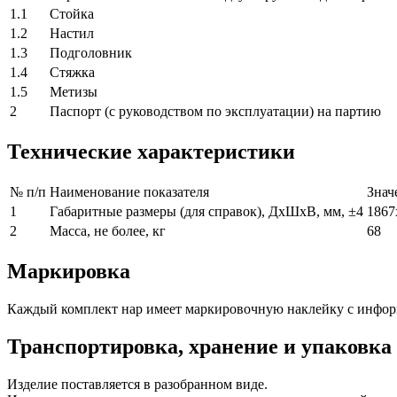
1.1
Стойка
1.2
Настил
1.3
Подголовник
1.4
Стяжка
1.5
Метизы
2
Паспорт (с руководством по эксплуатации) на партию
Технические характеристики
№ п/п
Наименование показателя
Знач
1
Габаритные размеры (для справок), ДхШхВ, мм, ±4
1867
2
Масса, не более, кг
68
Маркировка
Каждый комплект нар имеет маркировочную наклейку с инфор
Транспортировка, хранение и упаковка
Изделие поставляется в разобранном виде.