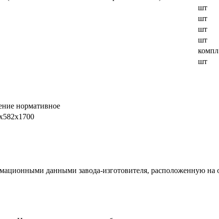
шт
шт
шт
шт
компл
шт
ение нормативное
х582х1700
мационными данными завода-изготовителя, расположенную на о