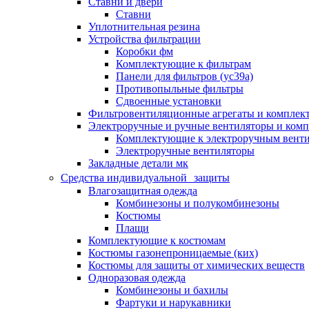
Ставни и двери
Ставни
Уплотнительная резина
Устройства фильтрации
Коробки фм
Комплектующие к фильтрам
Панели для фильтров (ус39а)
Противопыльные фильтры
Сдвоенные установки
Фильтровентиляционные агрегаты и комплек
Электроручные и ручные вентиляторы и ком
Комплектующие к электроручным вент
Электроручные вентиляторы
Закладные детали мк
Средства индивидуальной защиты
Влагозащитная одежда
Комбинезоны и полукомбинезоны
Костюмы
Плащи
Комплектующие к костюмам
Костюмы газонепроницаемые (ких)
Костюмы для защиты от химических веществ
Одноразовая одежда
Комбинезоны и бахилы
Фартуки и нарукавники