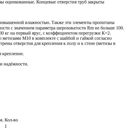
изы оцинкованные. Концевые отверстия труб закрыты
 повышенной влажностью. Также эти элементы пропитаны
сти с значением параметра шероховатости Rm не больше 100.
00 кг на первый ярус, с коэффициентом перегрузки К=2.
 метизами М10 в комплекте с шайбой и гайкой согласно
трены отверстия для крепления к полу и к стене (метизы в
я крепление.
ли надёжности.
м.
Кол-во
1