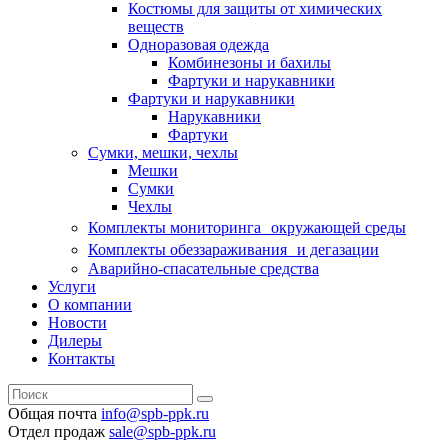
Костюмы для защиты от химических
веществ
Одноразовая одежда
Комбинезоны и бахилы
Фартуки и нарукавники
Фартуки и нарукавники
Нарукавники
Фартуки
Сумки, мешки, чехлы
Мешки
Сумки
Чехлы
Комплекты мониторинга окружающей среды
Комплекты обеззараживания и дегазации
Аварийно-спасательные средства
Услуги
О компании
Новости
Дилеры
Контакты
Общая почта
info@spb-ppk.ru
Отдел продаж
sale@spb-ppk.ru