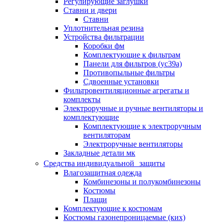
Регулирующие заглушки
Ставни и двери
Ставни
Уплотнительная резина
Устройства фильтрации
Коробки фм
Комплектующие к фильтрам
Панели для фильтров (ус39а)
Противопыльные фильтры
Сдвоенные установки
Фильтровентиляционные агрегаты и
комплекты
Электроручные и ручные вентиляторы и
комплектующие
Комплектующие к электроручным
вентиляторам
Электроручные вентиляторы
Закладные детали мк
Средства индивидуальной защиты
Влагозащитная одежда
Комбинезоны и полукомбинезоны
Костюмы
Плащи
Комплектующие к костюмам
Костюмы газонепроницаемые (ких)