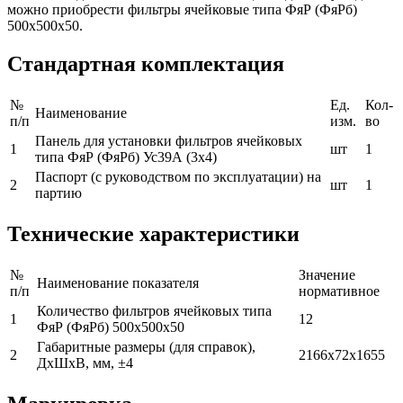
можно приобрести фильтры ячейковые типа ФяР (ФяРб)
500х500х50.
Стандартная комплектация
№
Ед.
Кол-
Наименование
п/п
изм.
во
Панель для установки фильтров ячейковых
1
шт
1
типа ФяР (ФяРб) Ус39А (3х4)
Паспорт (с руководством по эксплуатации) на
2
шт
1
партию
Технические характеристики
№
Значение
Наименование показателя
п/п
нормативное
Количество фильтров ячейковых типа
1
12
ФяР (ФяРб) 500х500х50
Габаритные размеры (для справок),
2
2166х72х1655
ДхШхВ, мм, ±4