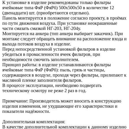
К установке в изделие рекомендованы только фильтры
ячейковые типа ФяР (ФяРб) 500х500х50 в количестве 12
(двенадцати) шт. (приобретаются отдельно).
Панель монтируется в положение согласно проекту, в проёмах
по пути движения воздуха. При установке неокрашенные
части смазать смазкой НГ-203, НГ-204у.
Монтируется на анкера (тип анкера выбирает заказчик). При
монтаже следует обращать внимание на расположение входа и
выхода потоков воздуха в изделие.
Перед непосредственной установкой фильтров в изделие
убедиться в промасленности ячеек фильтров, при
необходимости смочить заполнителем.
Принцип работы: в изделие устанавливаются фильтры
ячейковые типа ФяР (ФяРб): пыль, грязь и частицы,
содержащиеся в воздухе, проходя через фильтры, прилипают к
масляной пленке заполнителя фильтров.
В процессе эксплуатации, необходимо подвергать
техническому осмотру не реже 2 раз в год.
Примечание: Производитель может вносить в конструкцию
изделия изменения, не ухудшающие его характеристики и
показатели надёжности.
Дополнительная комплектация:
В качестве дополнительной комплектации к данному изделию