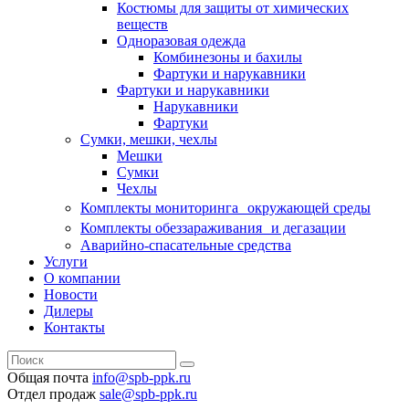
Костюмы для защиты от химических
веществ
Одноразовая одежда
Комбинезоны и бахилы
Фартуки и нарукавники
Фартуки и нарукавники
Нарукавники
Фартуки
Сумки, мешки, чехлы
Мешки
Сумки
Чехлы
Комплекты мониторинга окружающей среды
Комплекты обеззараживания и дегазации
Аварийно-спасательные средства
Услуги
О компании
Новости
Дилеры
Контакты
Общая почта
info@spb-ppk.ru
Отдел продаж
sale@spb-ppk.ru