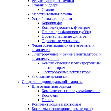
Регулирующие заглушки
Ставни и двери
Ставни
Уплотнительная резина
Устройства фильтрации
Коробки фм
Комплектующие к фильтрам
Панели для фильтров (ус39а)
Противопыльные фильтры
Сдвоенные установки
Фильтровентиляционные агрегаты и
комплекты
Электроручные и ручные вентиляторы и
комплектующие
Комплектующие к электроручным
вентиляторам
Электроручные вентиляторы
Закладные детали мк
Средства индивидуальной защиты
Влагозащитная одежда
Комбинезоны и полукомбинезоны
Костюмы
Плащи
Комплектующие к костюмам
Костюмы газонепроницаемые (ких)