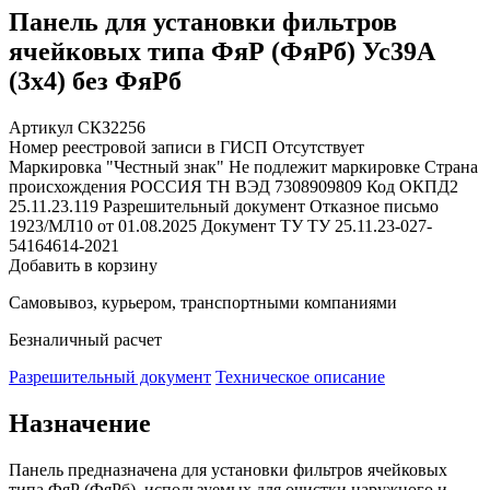
Панель для установки фильтров
ячейковых типа ФяР (ФяРб) Ус39А
(3х4) без ФяРб
Артикул СКЗ2256
Номер реестровой записи в ГИСП
Отсутствует
Маркировка "Честный знак"
Не подлежит маркировке
Страна
происхождения
РОССИЯ
ТН ВЭД
7308909809
Код ОКПД2
25.11.23.119
Разрешительный документ
Отказное письмо
1923/МЛ10 от 01.08.2025
Документ ТУ
ТУ 25.11.23-027-
54164614-2021
Добавить в корзину
Самовывоз, курьером, транспортными компаниями
Безналичный расчет
Разрешительный документ
Техническое описание
Назначение
Панель предназначена для установки фильтров ячейковых
типа ФяР (ФяРб), используемых для очистки наружного и