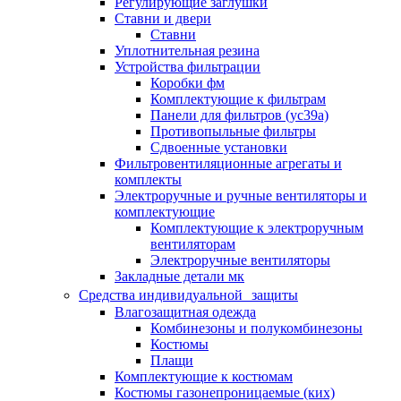
Регулирующие заглушки
Ставни и двери
Ставни
Уплотнительная резина
Устройства фильтрации
Коробки фм
Комплектующие к фильтрам
Панели для фильтров (ус39а)
Противопыльные фильтры
Сдвоенные установки
Фильтровентиляционные агрегаты и
комплекты
Электроручные и ручные вентиляторы и
комплектующие
Комплектующие к электроручным
вентиляторам
Электроручные вентиляторы
Закладные детали мк
Средства индивидуальной защиты
Влагозащитная одежда
Комбинезоны и полукомбинезоны
Костюмы
Плащи
Комплектующие к костюмам
Костюмы газонепроницаемые (ких)