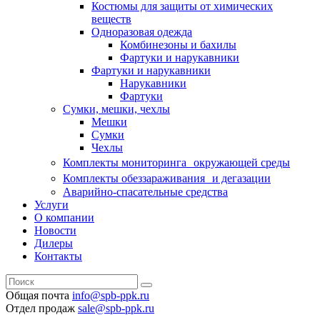
Костюмы для защиты от химических
веществ
Одноразовая одежда
Комбинезоны и бахилы
Фартуки и нарукавники
Фартуки и нарукавники
Нарукавники
Фартуки
Сумки, мешки, чехлы
Мешки
Сумки
Чехлы
Комплекты мониторинга окружающей среды
Комплекты обеззараживания и дегазации
Аварийно-спасательные средства
Услуги
О компании
Новости
Дилеры
Контакты
Общая почта
info@spb-ppk.ru
Отдел продаж
sale@spb-ppk.ru