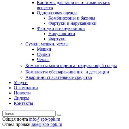
Костюмы для защиты от химических
веществ
Одноразовая одежда
Комбинезоны и бахилы
Фартуки и нарукавники
Фартуки и нарукавники
Нарукавники
Фартуки
Сумки, мешки, чехлы
Мешки
Сумки
Чехлы
Комплекты мониторинга окружающей среды
Комплекты обеззараживания и дегазации
Аварийно-спасательные средства
Услуги
О компании
Новости
Дилеры
Контакты
Общая почта
info@spb-ppk.ru
Отдел продаж
sale@spb-ppk.ru