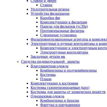
Ставни и двери
Ставни
Уплотнительная резина
Устройства фильтрации
Коробки фм
Комплектующие к фильтрам
Панели для фильтров (ус39а)
Противопыльные фильтры
Сдвоенные установки
Фильтровентиляционные агрегаты и комплек
Электроручные и ручные вентиляторы и ком
Комплектующие к электроручным вент
Электроручные вентиляторы
Закладные детали мк
Средства индивидуальной защиты
Влагозащитная одежда
Комбинезоны и полукомбинезоны
Костюмы
Плащи
Комплектующие к костюмам
Костюмы газонепроницаемые (ких)
Костюмы для защиты от химических веществ
Одноразовая одежда
Комбинезоны и бахилы
Фартуки и нарукавники