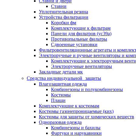
Ставни и двери
Ставни
Уплотнительная резина
Устройства фильтрации
Коробки фм
Комплектующие к фильтрам
Панели для фильтров (ус39а)
Противопыльные фильтры
Сдвоенные установки
Фильтровентиляционные агрегаты и комплек
Электроручные и ручные вентиляторы и ком
Комплектующие к электроручным вент
Электроручные вентиляторы
Закладные детали мк
Средства индивидуальной защиты
Влагозащитная одежда
Комбинезоны и полукомбинезоны
Костюмы
Плащи
Комплектующие к костюмам
Костюмы газонепроницаемые (ких)
Костюмы для защиты от химических веществ
Одноразовая одежда
Комбинезоны и бахилы
Фартуки и нарукавники