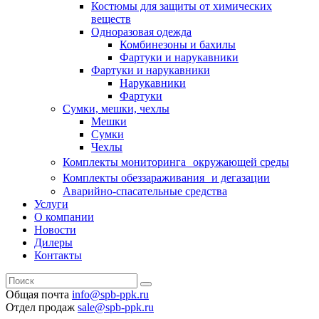
Костюмы для защиты от химических
веществ
Одноразовая одежда
Комбинезоны и бахилы
Фартуки и нарукавники
Фартуки и нарукавники
Нарукавники
Фартуки
Сумки, мешки, чехлы
Мешки
Сумки
Чехлы
Комплекты мониторинга окружающей среды
Комплекты обеззараживания и дегазации
Аварийно-спасательные средства
Услуги
О компании
Новости
Дилеры
Контакты
Общая почта
info@spb-ppk.ru
Отдел продаж
sale@spb-ppk.ru