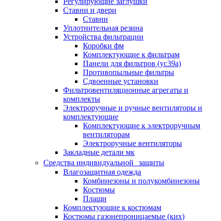
Регулирующие заглушки
Ставни и двери
Ставни
Уплотнительная резина
Устройства фильтрации
Коробки фм
Комплектующие к фильтрам
Панели для фильтров (ус39а)
Противопыльные фильтры
Сдвоенные установки
Фильтровентиляционные агрегаты и
комплекты
Электроручные и ручные вентиляторы и
комплектующие
Комплектующие к электроручным
вентиляторам
Электроручные вентиляторы
Закладные детали мк
Средства индивидуальной защиты
Влагозащитная одежда
Комбинезоны и полукомбинезоны
Костюмы
Плащи
Комплектующие к костюмам
Костюмы газонепроницаемые (ких)