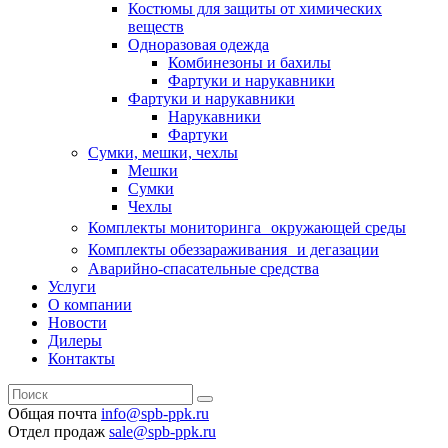
Костюмы для защиты от химических
веществ
Одноразовая одежда
Комбинезоны и бахилы
Фартуки и нарукавники
Фартуки и нарукавники
Нарукавники
Фартуки
Сумки, мешки, чехлы
Мешки
Сумки
Чехлы
Комплекты мониторинга окружающей среды
Комплекты обеззараживания и дегазации
Аварийно-спасательные средства
Услуги
О компании
Новости
Дилеры
Контакты
Общая почта
info@spb-ppk.ru
Отдел продаж
sale@spb-ppk.ru