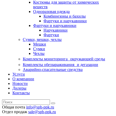
Костюмы для защиты от химических
веществ
Одноразовая одежда
Комбинезоны и бахилы
Фартуки и нарукавники
Фартуки и нарукавники
Нарукавники
Фартуки
Сумки, мешки, чехлы
Мешки
Сумки
Чехлы
Комплекты мониторинга окружающей среды
Комплекты обеззараживания и дегазации
Аварийно-спасательные средства
Услуги
О компании
Новости
Дилеры
Контакты
Общая почта
info@spb-ppk.ru
Отдел продаж
sale@spb-ppk.ru