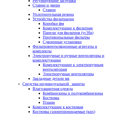
Регулирующие заглушки
Ставни и двери
Ставни
Уплотнительная резина
Устройства фильтрации
Коробки фм
Комплектующие к фильтрам
Панели для фильтров (ус39а)
Противопыльные фильтры
Сдвоенные установки
Фильтровентиляционные агрегаты и
комплекты
Электроручные и ручные вентиляторы и
комплектующие
Комплектующие к электроручным
вентиляторам
Электроручные вентиляторы
Закладные детали мк
Средства индивидуальной защиты
Влагозащитная одежда
Комбинезоны и полукомбинезоны
Костюмы
Плащи
Комплектующие к костюмам
Костюмы газонепроницаемые (ких)