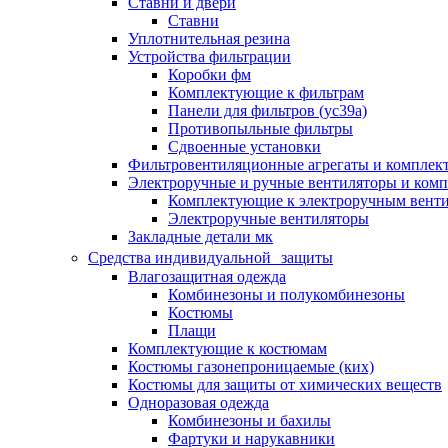
Ставни и двери
Ставни
Уплотнительная резина
Устройства фильтрации
Коробки фм
Комплектующие к фильтрам
Панели для фильтров (ус39а)
Противопыльные фильтры
Сдвоенные установки
Фильтровентиляционные агрегаты и комплек
Электроручные и ручные вентиляторы и ком
Комплектующие к электроручным вент
Электроручные вентиляторы
Закладные детали мк
Средства индивидуальной защиты
Влагозащитная одежда
Комбинезоны и полукомбинезоны
Костюмы
Плащи
Комплектующие к костюмам
Костюмы газонепроницаемые (ких)
Костюмы для защиты от химических веществ
Одноразовая одежда
Комбинезоны и бахилы
Фартуки и нарукавники