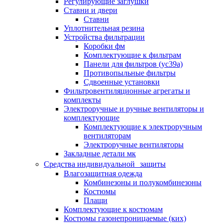
Регулирующие заглушки
Ставни и двери
Ставни
Уплотнительная резина
Устройства фильтрации
Коробки фм
Комплектующие к фильтрам
Панели для фильтров (ус39а)
Противопыльные фильтры
Сдвоенные установки
Фильтровентиляционные агрегаты и
комплекты
Электроручные и ручные вентиляторы и
комплектующие
Комплектующие к электроручным
вентиляторам
Электроручные вентиляторы
Закладные детали мк
Средства индивидуальной защиты
Влагозащитная одежда
Комбинезоны и полукомбинезоны
Костюмы
Плащи
Комплектующие к костюмам
Костюмы газонепроницаемые (ких)