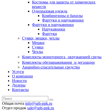
Костюмы для защиты от химических
веществ
Одноразовая одежда
Комбинезоны и бахилы
Фартуки и нарукавники
Фартуки и нарукавники
Нарукавники
Фартуки
Сумки, мешки, чехлы
Мешки
Сумки
Чехлы
Комплекты мониторинга окружающей среды
Комплекты обеззараживания и дегазации
Аварийно-спасательные средства
Услуги
О компании
Новости
Дилеры
Контакты
Общая почта
info@spb-ppk.ru
Отдел продаж
sale@spb-ppk.ru