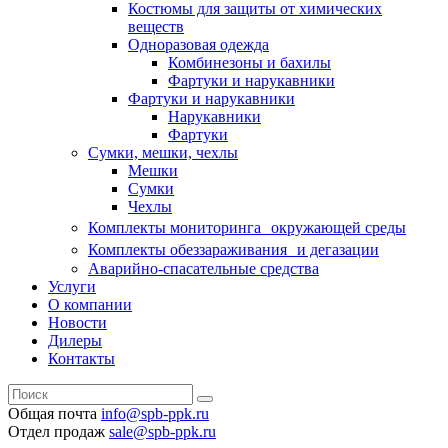
Костюмы для защиты от химических
веществ
Одноразовая одежда
Комбинезоны и бахилы
Фартуки и нарукавники
Фартуки и нарукавники
Нарукавники
Фартуки
Сумки, мешки, чехлы
Мешки
Сумки
Чехлы
Комплекты мониторинга окружающей среды
Комплекты обеззараживания и дегазации
Аварийно-спасательные средства
Услуги
О компании
Новости
Дилеры
Контакты
Общая почта
info@spb-ppk.ru
Отдел продаж
sale@spb-ppk.ru