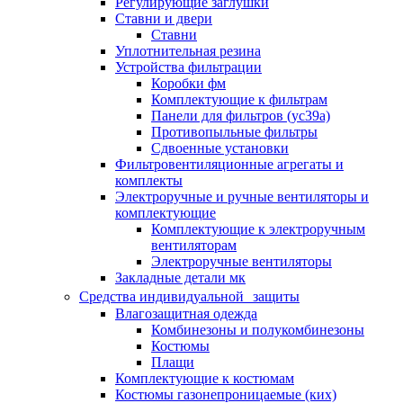
Регулирующие заглушки
Ставни и двери
Ставни
Уплотнительная резина
Устройства фильтрации
Коробки фм
Комплектующие к фильтрам
Панели для фильтров (ус39а)
Противопыльные фильтры
Сдвоенные установки
Фильтровентиляционные агрегаты и
комплекты
Электроручные и ручные вентиляторы и
комплектующие
Комплектующие к электроручным
вентиляторам
Электроручные вентиляторы
Закладные детали мк
Средства индивидуальной защиты
Влагозащитная одежда
Комбинезоны и полукомбинезоны
Костюмы
Плащи
Комплектующие к костюмам
Костюмы газонепроницаемые (ких)