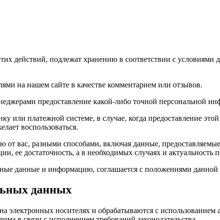
этих действий, подлежат хранению в соответствии с условиями
лями на нашем сайте в качестве комментарием или отзывов.
неджерами предоставление какой-либо точной персональной инф
ку или платежной системе, в случае, когда предоставление это
елает воспользоваться.
 вас, разными способами, включая данные, предоставляемые 
и, ее достаточность, а в необходимых случаях и актуальность
ьные данные и информацию, соглашается с положениями данно
альных данных
а электронных носителях и обрабатываются с использованием а
има в связи с исполнением требований законодательства.