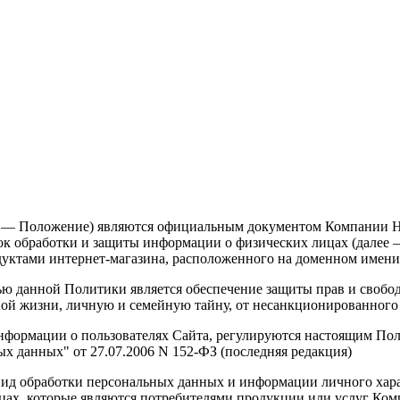
 — Положение) являются официальным документом Компании НП
ок обработки и защиты информации о физических лицах (далее 
дуктами интернет-магазина, расположенного на доменном имени s
 данной Политики является обеспечение защиты прав и свобод 
ной жизни, личную и семейную тайну, от несанкционированного 
нформации о пользователях Сайта, регулируются настоящим По
 данных" от 27.07.2006 N 152-ФЗ (последняя редакция)
ид обработки персональных данных и информации личного хара
цах, которые являются потребителями продукции или услуг Ком