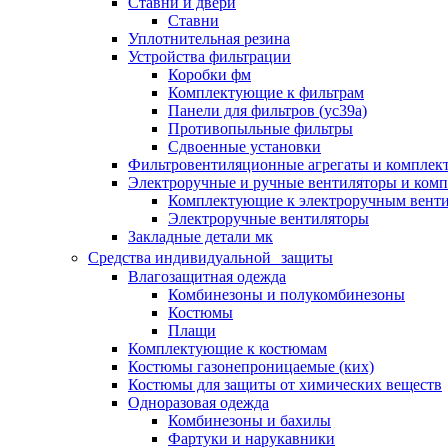
Ставни и двери
Ставни
Уплотнительная резина
Устройства фильтрации
Коробки фм
Комплектующие к фильтрам
Панели для фильтров (ус39а)
Противопыльные фильтры
Сдвоенные установки
Фильтровентиляционные агрегаты и комплек
Электроручные и ручные вентиляторы и ком
Комплектующие к электроручным вент
Электроручные вентиляторы
Закладные детали мк
Средства индивидуальной защиты
Влагозащитная одежда
Комбинезоны и полукомбинезоны
Костюмы
Плащи
Комплектующие к костюмам
Костюмы газонепроницаемые (ких)
Костюмы для защиты от химических веществ
Одноразовая одежда
Комбинезоны и бахилы
Фартуки и нарукавники