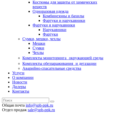
Костюмы для защиты от химических
веществ
Одноразовая одежда
Комбинезоны и бахилы
Фартуки и нарукавники
Фартуки и нарукавники
Нарукавники
Фартуки
Сумки, мешки, чехлы
Мешки
Сумки
Чехлы
Комплекты мониторинга окружающей среды
Комплекты обеззараживания и дегазации
Аварийно-спасательные средства
Услуги
О компании
Новости
Дилеры
Контакты
Общая почта
info@spb-ppk.ru
Отдел продаж
sale@spb-ppk.ru