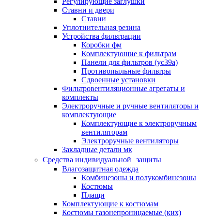
Регулирующие заглушки
Ставни и двери
Ставни
Уплотнительная резина
Устройства фильтрации
Коробки фм
Комплектующие к фильтрам
Панели для фильтров (ус39а)
Противопыльные фильтры
Сдвоенные установки
Фильтровентиляционные агрегаты и
комплекты
Электроручные и ручные вентиляторы и
комплектующие
Комплектующие к электроручным
вентиляторам
Электроручные вентиляторы
Закладные детали мк
Средства индивидуальной защиты
Влагозащитная одежда
Комбинезоны и полукомбинезоны
Костюмы
Плащи
Комплектующие к костюмам
Костюмы газонепроницаемые (ких)