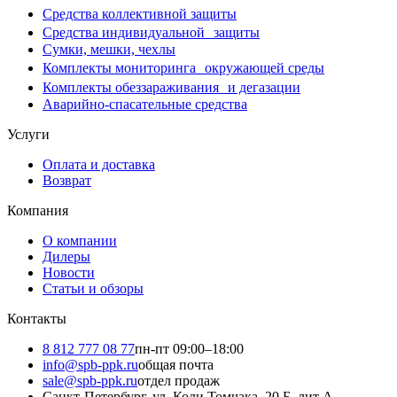
Средства коллективной защиты
Средства индивидуальной защиты
Сумки, мешки, чехлы
Комплекты мониторинга окружающей среды
Комплекты обеззараживания и дегазации
Аварийно-спасательные средства
Услуги
Оплата и доставка
Возврат
Компания
О компании
Дилеры
Новости
Статьи и обзоры
Контакты
8 812 777 08 77
пн-пт 09:00–18:00
info@spb-ppk.ru
общая почта
sale@spb-ppk.ru
отдел продаж
Санкт-Петербург, ул. Коли Томчака, 20 Б, лит А