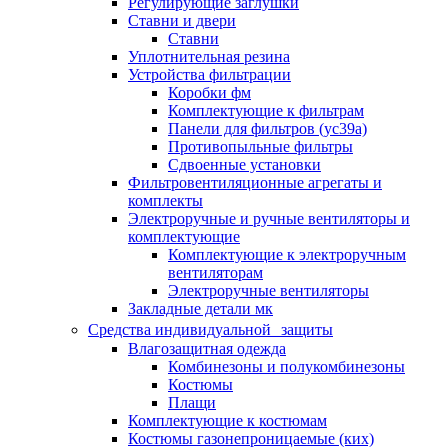
Регулирующие заглушки
Ставни и двери
Ставни
Уплотнительная резина
Устройства фильтрации
Коробки фм
Комплектующие к фильтрам
Панели для фильтров (ус39а)
Противопыльные фильтры
Сдвоенные установки
Фильтровентиляционные агрегаты и
комплекты
Электроручные и ручные вентиляторы и
комплектующие
Комплектующие к электроручным
вентиляторам
Электроручные вентиляторы
Закладные детали мк
Средства индивидуальной защиты
Влагозащитная одежда
Комбинезоны и полукомбинезоны
Костюмы
Плащи
Комплектующие к костюмам
Костюмы газонепроницаемые (ких)