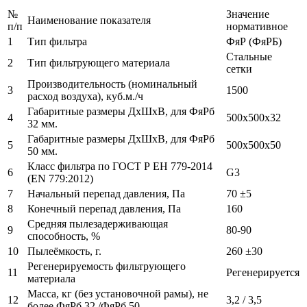
№
Значение
Наименование показателя
п/п
нормативное
1
Тип фильтра
ФяР (ФяРБ)
Стальные
2
Тип фильтрующего материала
сетки
Производительность (номинальный
3
1500
расход воздуха), куб.м./ч
Габаритные размеры ДхШхВ, для ФяРб
4
500х500х32
32 мм.
Габаритные размеры ДхШхВ, для ФяРб
5
500х500х50
50 мм.
Класс фильтра по ГОСТ Р ЕН 779-2014
6
G3
(EN 779:2012)
7
Начальный перепад давления, Па
70 ±5
8
Конечный перепад давления, Па
160
Средняя пылезадерживающая
9
80-90
способность, %
10
Пылеёмкость, г.
260 ±30
Регенерируемость фильтрующего
11
Регенерируется
материала
Масса, кг (без установочной рамы), не
12
3,2 / 3,5
более ФяРб 32 /ФяРб 50