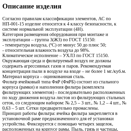
Описание изделия
Согласно правилам классификации элементов, АС по
НП-001-15 изделие относится к 4 классу безопасности, к
системе нормальной эксплуатации (4Н).
Категория размещения оборудования при монтаже и
эксплуатации – группа 3(Ж3) по ГОСТ 15150:
- температура воздуха, (ºС) от минус 50 до плюс 50;
- относительная влажность воздуха до 98%.
Климатическое исполнение – УХЛ3 по ГОСТ 15150.
Окружающая среда и фильтруемый воздух не должны
содержать агрессивных газов и паров. Рекомендуемая
концентрация пыли в воздухе на входе – не более 1 мг./куб.м.
Материал корпуса – оцинкованная сталь.
Фильтр ячейковый типа ФяР (ФяРБ) состоит из стального
корпуса (рамки) и наполнения фильтра (комплекта
фильтрующих элементов) - последовательно расположенных
по ходу движения воздуха листов из фильтрующих стальных
сеток, со следующим набором: № 2,5 – 3 шт., № 1,2 – 4 шт., №
0,63 – 5 шт. Сетки предварительно промаслены.
Принцип работы фильтра: ячейка фильтра закрепляется в
установочной раме предназначенного для её установки
устройства. Фиксируется с помощью четырех защелок,
расположенных на корпусе рамы. Пыль, грязь и частицы,