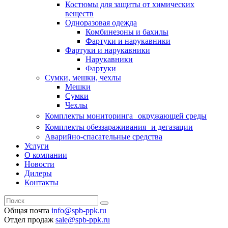
Костюмы для защиты от химических
веществ
Одноразовая одежда
Комбинезоны и бахилы
Фартуки и нарукавники
Фартуки и нарукавники
Нарукавники
Фартуки
Сумки, мешки, чехлы
Мешки
Сумки
Чехлы
Комплекты мониторинга окружающей среды
Комплекты обеззараживания и дегазации
Аварийно-спасательные средства
Услуги
О компании
Новости
Дилеры
Контакты
Общая почта
info@spb-ppk.ru
Отдел продаж
sale@spb-ppk.ru