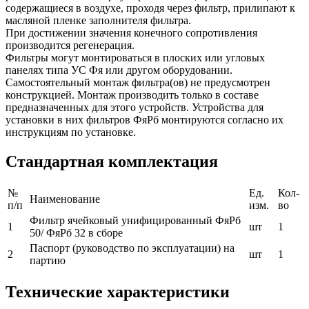
содержащиеся в воздухе, проходя через фильтр, прилипают к
масляной пленке заполнителя фильтра.
При достижении значения конечного сопротивления
производится регенерация.
Фильтры могут монтироваться в плоских или угловых
панелях типа УС Фя или другом оборудовании.
Самостоятельный монтаж фильтра(ов) не предусмотрен
конструкцией. Монтаж производить только в составе
предназначенных для этого устройств. Устройства для
установки в них фильтров ФяРб монтируются согласно их
инструкциям по установке.
Стандартная комплектация
№
Ед.
Кол-
Наименование
п/п
изм.
во
Фильтр ячейковый унифицированный ФяРб
1
шт
1
50/ ФяРб 32 в сборе
Паспорт (руководство по эксплуатации) на
2
шт
1
партию
Технические характеристики