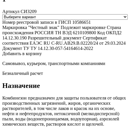
Артикул СИЗ209
Номер реестровой записи в ГИСП
10586651
Маркировка "Честный знак"
Подлежит маркировке
Страна
происхождения
РОССИЯ
ТН ВЭД
6210109800
Код ОКПД2
14.12.30.190
Разрешительный документ
Сертификат
соответствия ЕАЭС RU С-RU.АВ29.В.02220/24 от 29.03.2024
Документ ТУ
ТУ 14.12.30-057-54164614-2022
Добавить в корзину
Самовывоз, курьером, транспортными компаниями
Безналичный расчет
Назначение
Комбинезон предназначен для защиты пользователя от общих
производственных загрязнений, жиров, органических
растворителей, в том числе лаков и красок на их основе,
нефти и нефтепродуктов, нетоксичной (мелкодисперсной)
пыли, воды (водонепроницаемая, водоупорная), аэрозолей
химических веществ, растворов кислот и щелочей.