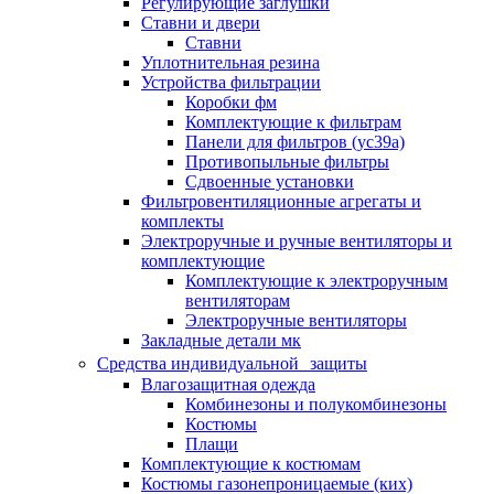
Регулирующие заглушки
Ставни и двери
Ставни
Уплотнительная резина
Устройства фильтрации
Коробки фм
Комплектующие к фильтрам
Панели для фильтров (ус39а)
Противопыльные фильтры
Сдвоенные установки
Фильтровентиляционные агрегаты и
комплекты
Электроручные и ручные вентиляторы и
комплектующие
Комплектующие к электроручным
вентиляторам
Электроручные вентиляторы
Закладные детали мк
Средства индивидуальной защиты
Влагозащитная одежда
Комбинезоны и полукомбинезоны
Костюмы
Плащи
Комплектующие к костюмам
Костюмы газонепроницаемые (ких)