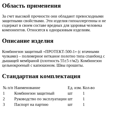
Область применения
За счет высокой прочности они обладают превосходными
защитными свойствами. Эти изделия гипоаллергенны и не
содержат в своем составе вредных для здоровья человека
компонентов. Относятся к одноразовым изделиям.
Описание изделия
Комбинезон защитный «ПРОТЕКТ-500-1» (с втачными
чулками) – полимерное нетканое полотно типа спанбонд с
дышащей мембраной (плотность 55±5 г/м2). Комбинезон
цельнокроеный с капюшоном. Швы прошиты.
Стандартная комплектация
№ п/п
Наименование
Ед. изм.
Кол-во
1
Комбинезон защитный
шт
1
2
Руководство по эксплуатации
шт
1
3
Паспорт на партию
шт
1