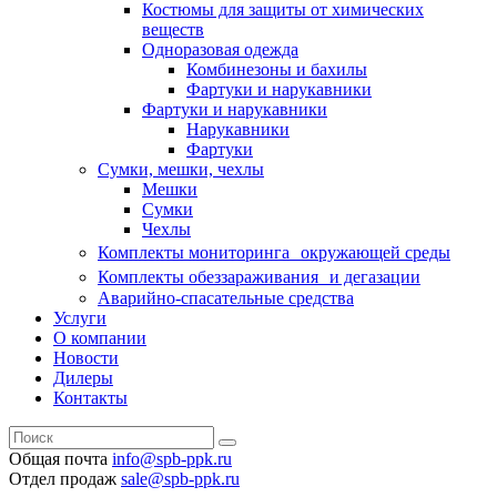
Костюмы для защиты от химических
веществ
Одноразовая одежда
Комбинезоны и бахилы
Фартуки и нарукавники
Фартуки и нарукавники
Нарукавники
Фартуки
Сумки, мешки, чехлы
Мешки
Сумки
Чехлы
Комплекты мониторинга окружающей среды
Комплекты обеззараживания и дегазации
Аварийно-спасательные средства
Услуги
О компании
Новости
Дилеры
Контакты
Общая почта
info@spb-ppk.ru
Отдел продаж
sale@spb-ppk.ru