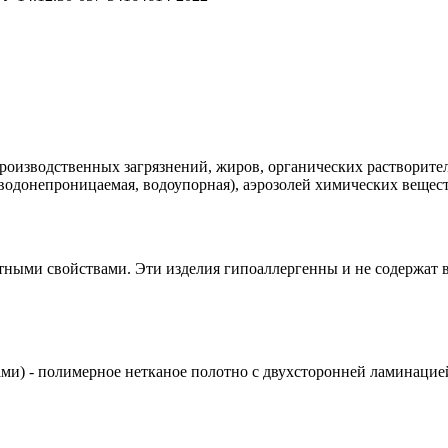
оизводственных загрязнений, жиров, органических растворителей
водонепроницаемая, водоупорная), аэрозолей химических вещест
ными свойствами. Эти изделия гипоаллергенны и не содержат в 
и) - полимерное нетканое полотно с двухсторонней ламинацие