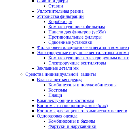
Ставни и двери
Ставни
Уплотнительная резина
Устройства фильтрации
Коробки фм
Комплектующие к фильтрам
Панели для фильтров (ус39а)
Противопыльные фильтры
Сдвоенные установки
Фильтровентиляционные агрегаты и комплек
Электроручные и ручные вентиляторы и ком
Комплектующие к электроручным вент
Электроручные вентиляторы
Закладные детали мк
Средства индивидуальной защиты
Влагозащитная одежда
Комбинезоны и полукомбинезоны
Костюмы
Плащи
Комплектующие к костюмам
Костюмы газонепроницаемые (ких)
Костюмы для защиты от химических веществ
Одноразовая одежда
Комбинезоны и бахилы
Фартуки и нарукавники