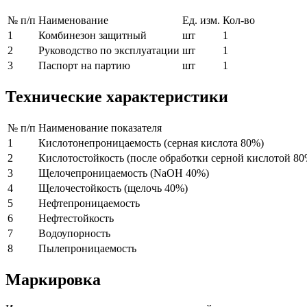
№ п/п
Наименование
Ед. изм.
Кол-во
1
Комбинезон защитный
шт
1
2
Руководство по эксплуатации
шт
1
3
Паспорт на партию
шт
1
Технические характеристики
№ п/п
Наименование показателя
1
Кислотонепроницаемость (серная кислота 80%)
2
Кислотостойкость (после обработки серной кислотой 80
3
Щелочепроницаемость (NaOH 40%)
4
Щелочестойкость (щелочь 40%)
5
Нефтепроницаемость
6
Нефтестойкость
7
Водоупорность
8
Пылепроницаемость
Маркировка