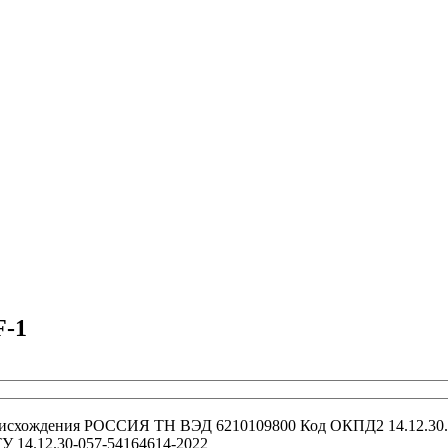
F-1
исхождения
РОССИЯ
ТН ВЭД
6210109800
Код ОКПД2
14.12.30
У 14.12.30-057-54164614-2022