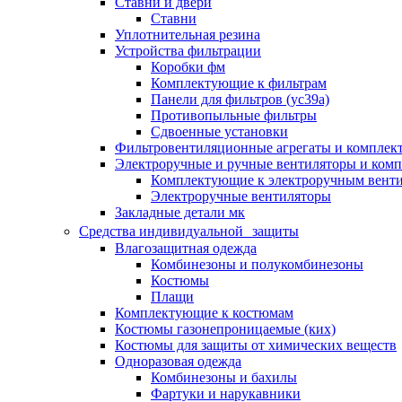
Ставни и двери
Ставни
Уплотнительная резина
Устройства фильтрации
Коробки фм
Комплектующие к фильтрам
Панели для фильтров (ус39а)
Противопыльные фильтры
Сдвоенные установки
Фильтровентиляционные агрегаты и комплек
Электроручные и ручные вентиляторы и ком
Комплектующие к электроручным вент
Электроручные вентиляторы
Закладные детали мк
Средства индивидуальной защиты
Влагозащитная одежда
Комбинезоны и полукомбинезоны
Костюмы
Плащи
Комплектующие к костюмам
Костюмы газонепроницаемые (ких)
Костюмы для защиты от химических веществ
Одноразовая одежда
Комбинезоны и бахилы
Фартуки и нарукавники