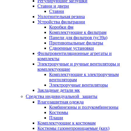
Регулирующие заглушки
Ставни и двери
Ставни
Уплотнительная резина
Устройства фильтрации
Коробки фм
Комплектующие к фильтрам
Панели для фильтров (ус39а)
Противопыльные фильтры
Сдвоенные установки
Фильтровентиляционные агрегаты и
комплекты
Электроручные и ручные вентиляторы и
комплектующие
Комплектующие к электроручным
вентиляторам
Электроручные вентиляторы
Закладные детали мк
Средства индивидуальной защиты
Влагозащитная одежда
Комбинезоны и полукомбинезоны
Костюмы
Плащи
Комплектующие к костюмам
Костюмы газонепроницаемые (ких)