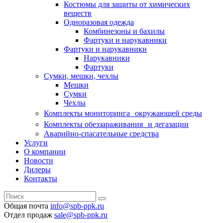
Костюмы для защиты от химических
веществ
Одноразовая одежда
Комбинезоны и бахилы
Фартуки и нарукавники
Фартуки и нарукавники
Нарукавники
Фартуки
Сумки, мешки, чехлы
Мешки
Сумки
Чехлы
Комплекты мониторинга окружающей среды
Комплекты обеззараживания и дегазации
Аварийно-спасательные средства
Услуги
О компании
Новости
Дилеры
Контакты
Общая почта
info@spb-ppk.ru
Отдел продаж
sale@spb-ppk.ru