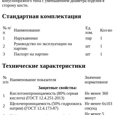
конусообразного типа с уменьшением диаметра изделия в
сторону кисти.
Стандартная комплектация
№ п/
Ед.
Наименование
Кол-во
п
изм.
1
Нарукавники
пар
1
Руководство по эксплуатации на
2
шт
1
партию
3
Паспорт на партию
шт
1
Технические характеристики
№
Значение
Наименование показателя
п/п
нормативное
Защитные свойства:
Кислотонепроницаемость (80% серная
Не менее 360
1
кислота) (ГОСТ 12.4.251-2013)
минут
Щелочепроницаемость (50% гидроокись
Не менее 6х103
2
натрия) (ГОСТ 12.4.173-87)
секунд
Не менее 5