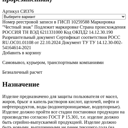
Артикул СИЗ76
Номер реестровой записи в ГИСП
10259588
Маркировка
"Честный знак"
Подлежит маркировке
Страна происхождения
РОССИЯ
ТН ВЭД
6211331000
Код ОКПД2
14.12.30.190
Разрешительный документ
Сертификат соответствия РОСС
RU.ОС01.01108 от 22.10.2024
Документ ТУ
ТУ 14.12.30-002-
54164614-2021
Добавить в корзину
Самовывоз, курьером, транспортными компаниями
Безналичный расчет
Назначение
Изделие предназначено для защиты пользователя от масел,
жиров, брызг и капель растворов кислот, щелочей, нефти и
нефтепродуктов, воды (водонепроницаемые, водоупорные).
Изделие должно пройти все стадии постановки продукции на
производство согласно ГОСТ Р 15.301, т.е. изделие должно
быть серийно-выпускаемой продукцией. Изделие должно
быть новыми, выпущенными не ранее текущего года (на