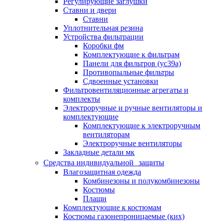
Регулирующие заглушки
Ставни и двери
Ставни
Уплотнительная резина
Устройства фильтрации
Коробки фм
Комплектующие к фильтрам
Панели для фильтров (ус39а)
Противопыльные фильтры
Сдвоенные установки
Фильтровентиляционные агрегаты и
комплекты
Электроручные и ручные вентиляторы и
комплектующие
Комплектующие к электроручным
вентиляторам
Электроручные вентиляторы
Закладные детали мк
Средства индивидуальной защиты
Влагозащитная одежда
Комбинезоны и полукомбинезоны
Костюмы
Плащи
Комплектующие к костюмам
Костюмы газонепроницаемые (ких)