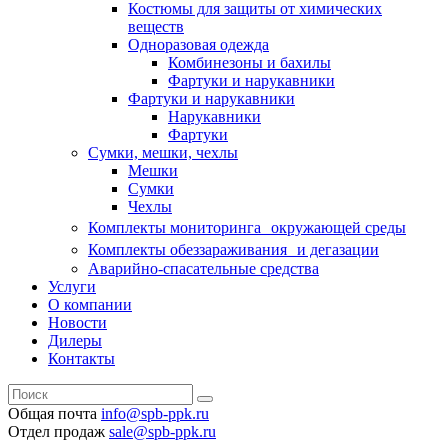
Костюмы для защиты от химических
веществ
Одноразовая одежда
Комбинезоны и бахилы
Фартуки и нарукавники
Фартуки и нарукавники
Нарукавники
Фартуки
Сумки, мешки, чехлы
Мешки
Сумки
Чехлы
Комплекты мониторинга окружающей среды
Комплекты обеззараживания и дегазации
Аварийно-спасательные средства
Услуги
О компании
Новости
Дилеры
Контакты
Общая почта
info@spb-ppk.ru
Отдел продаж
sale@spb-ppk.ru