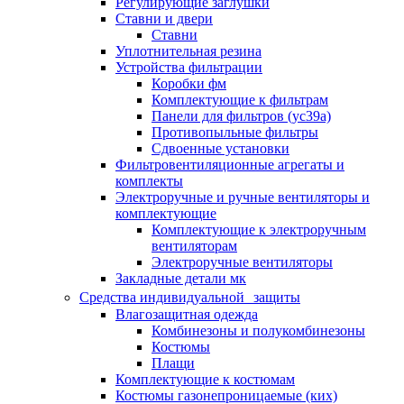
Регулирующие заглушки
Ставни и двери
Ставни
Уплотнительная резина
Устройства фильтрации
Коробки фм
Комплектующие к фильтрам
Панели для фильтров (ус39а)
Противопыльные фильтры
Сдвоенные установки
Фильтровентиляционные агрегаты и
комплекты
Электроручные и ручные вентиляторы и
комплектующие
Комплектующие к электроручным
вентиляторам
Электроручные вентиляторы
Закладные детали мк
Средства индивидуальной защиты
Влагозащитная одежда
Комбинезоны и полукомбинезоны
Костюмы
Плащи
Комплектующие к костюмам
Костюмы газонепроницаемые (ких)