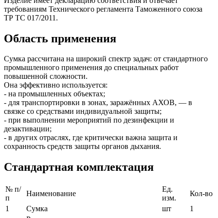
Изделие имеет декларацию соответствия и отвечает
требованиям Технического регламента Таможенного союза
ТР ТС 017/2011.
Область применения
Сумка рассчитана на широкий спектр задач: от стандартного
промышленного применения до специальных работ
повышенной сложности.
Она эффективно используется:
- на промышленных объектах;
- для транспортировки в зонах, заражённых АХОВ, — в
связке со средствами индивидуальной защиты;
- при выполнении мероприятий по дезинфекции и
дезактивации;
- в других отраслях, где критически важна защита и
сохранность средств защиты органов дыхания.
Стандартная комплектация
№ п/
Ед.
Наименование
Кол-во
п
изм.
1
Сумка
шт
1