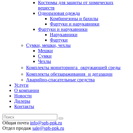
Костюмы для защиты от химических
веществ
Одноразовая одежда
Комбинезоны и бахилы
Фартуки и нарукавники
Фартуки и нарукавники
Нарукавники
Фартуки
Сумки, мешки, чехлы
Мешки
Сумки
Чехлы
Комплекты мониторинга окружающей среды
Комплекты обеззараживания и дегазации
Аварийно-спасательные средства
Услуги
О компании
Новости
Дилеры
Контакты
Общая почта
info@spb-ppk.ru
Отдел продаж
sale@spb-ppk.ru