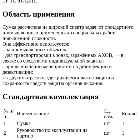
ТР ТС 017/2011.
Область применения
Сумка рассчитана на широкий спектр задач: от стандартного
промышленного применения до специальных работ
повышенной сложности.
Она эффективно используется:
- на промышленных объектах;
- для транспортировки в зонах, заражённых АХОВ, — в
связке со средствами индивидуальной защиты;
- при выполнении мероприятий по дезинфекции и
дезактивации;
- в других отраслях, где критически важна защита и
сохранность средств защиты органов дыхания.
Стандартная комплектация
№ п/
Ед.
Наименование
Кол-во
п
изм.
1
Сумка
шт
1
Руководство по эксплуатации на
2
шт
1
партию