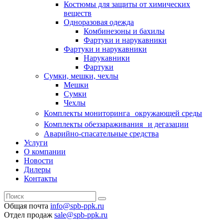
Костюмы для защиты от химических
веществ
Одноразовая одежда
Комбинезоны и бахилы
Фартуки и нарукавники
Фартуки и нарукавники
Нарукавники
Фартуки
Сумки, мешки, чехлы
Мешки
Сумки
Чехлы
Комплекты мониторинга окружающей среды
Комплекты обеззараживания и дегазации
Аварийно-спасательные средства
Услуги
О компании
Новости
Дилеры
Контакты
Общая почта
info@spb-ppk.ru
Отдел продаж
sale@spb-ppk.ru