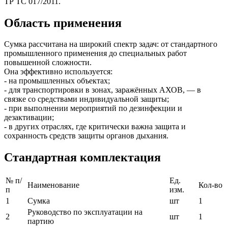
ТР ТС 017/2011.
Область применения
Сумка рассчитана на широкий спектр задач: от стандартного
промышленного применения до специальных работ
повышенной сложности.
Она эффективно используется:
- на промышленных объектах;
- для транспортировки в зонах, заражённых АХОВ, — в
связке со средствами индивидуальной защиты;
- при выполнении мероприятий по дезинфекции и
дезактивации;
- в других отраслях, где критически важна защита и
сохранность средств защиты органов дыхания.
Стандартная комплектация
№ п/
Ед.
Наименование
Кол-во
п
изм.
1
Сумка
шт
1
Руководство по эксплуатации на
2
шт
1
партию