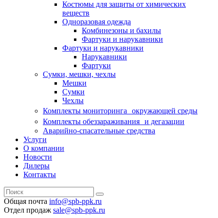
Костюмы для защиты от химических
веществ
Одноразовая одежда
Комбинезоны и бахилы
Фартуки и нарукавники
Фартуки и нарукавники
Нарукавники
Фартуки
Сумки, мешки, чехлы
Мешки
Сумки
Чехлы
Комплекты мониторинга окружающей среды
Комплекты обеззараживания и дегазации
Аварийно-спасательные средства
Услуги
О компании
Новости
Дилеры
Контакты
Общая почта
info@spb-ppk.ru
Отдел продаж
sale@spb-ppk.ru