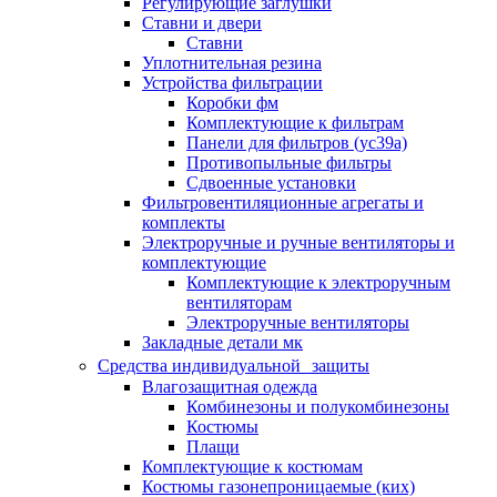
Регулирующие заглушки
Ставни и двери
Ставни
Уплотнительная резина
Устройства фильтрации
Коробки фм
Комплектующие к фильтрам
Панели для фильтров (ус39а)
Противопыльные фильтры
Сдвоенные установки
Фильтровентиляционные агрегаты и
комплекты
Электроручные и ручные вентиляторы и
комплектующие
Комплектующие к электроручным
вентиляторам
Электроручные вентиляторы
Закладные детали мк
Средства индивидуальной защиты
Влагозащитная одежда
Комбинезоны и полукомбинезоны
Костюмы
Плащи
Комплектующие к костюмам
Костюмы газонепроницаемые (ких)