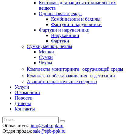
Костюмы для защиты от химических
веществ
Одноразовая одежда
Комбинезоны и бахилы
Фартуки и нарукавники
Фартуки и нарукавники
Нарукавники
Фартуки
Сумки, мешки, чехлы
Мешки
Сумки
Чехлы
Комплекты мониторинга окружающей среды
Комплекты обеззараживания и дегазации
Аварийно-спасательные средства
Услуги
О компании
Новости
Дилеры
Контакты
Общая почта
info@spb-ppk.ru
Отдел продаж
sale@spb-ppk.ru