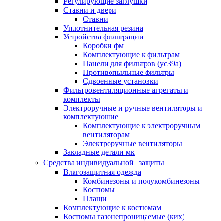
Регулирующие заглушки
Ставни и двери
Ставни
Уплотнительная резина
Устройства фильтрации
Коробки фм
Комплектующие к фильтрам
Панели для фильтров (ус39а)
Противопыльные фильтры
Сдвоенные установки
Фильтровентиляционные агрегаты и
комплекты
Электроручные и ручные вентиляторы и
комплектующие
Комплектующие к электроручным
вентиляторам
Электроручные вентиляторы
Закладные детали мк
Средства индивидуальной защиты
Влагозащитная одежда
Комбинезоны и полукомбинезоны
Костюмы
Плащи
Комплектующие к костюмам
Костюмы газонепроницаемые (ких)