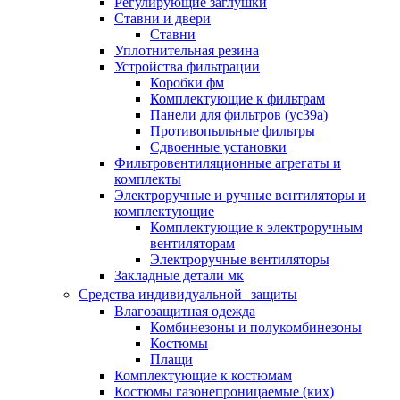
Регулирующие заглушки
Ставни и двери
Ставни
Уплотнительная резина
Устройства фильтрации
Коробки фм
Комплектующие к фильтрам
Панели для фильтров (ус39а)
Противопыльные фильтры
Сдвоенные установки
Фильтровентиляционные агрегаты и
комплекты
Электроручные и ручные вентиляторы и
комплектующие
Комплектующие к электроручным
вентиляторам
Электроручные вентиляторы
Закладные детали мк
Средства индивидуальной защиты
Влагозащитная одежда
Комбинезоны и полукомбинезоны
Костюмы
Плащи
Комплектующие к костюмам
Костюмы газонепроницаемые (ких)