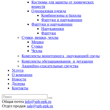
Костюмы для защиты от химических
веществ
Одноразовая одежда
Комбинезоны и бахилы
Фартуки и нарукавники
Фартуки и нарукавники
Нарукавники
Фартуки
Сумки, мешки, чехлы
Мешки
Сумки
Чехлы
Комплекты мониторинга окружающей среды
Комплекты обеззараживания и дегазации
Аварийно-спасательные средства
Услуги
О компании
Новости
Дилеры
Контакты
Общая почта
info@spb-ppk.ru
Отдел продаж
sale@spb-ppk.ru