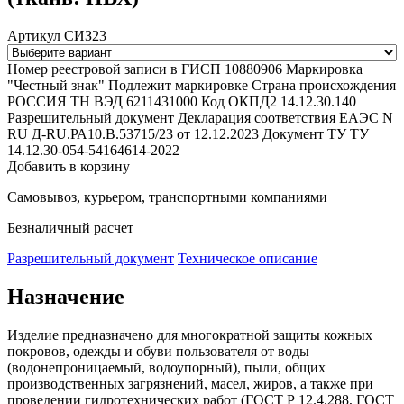
Артикул СИЗ23
Номер реестровой записи в ГИСП
10880906
Маркировка
"Честный знак"
Подлежит маркировке
Страна происхождения
РОССИЯ
ТН ВЭД
6211431000
Код ОКПД2
14.12.30.140
Разрешительный документ
Декларация соответствия ЕАЭС N
RU Д-RU.РА10.В.53715/23 от 12.12.2023
Документ ТУ
ТУ
14.12.30-054-54164614-2022
Добавить в корзину
Самовывоз, курьером, транспортными компаниями
Безналичный расчет
Разрешительный документ
Техническое описание
Назначение
Изделие предназначено для многократной защиты кожных
покровов, одежды и обуви пользователя от воды
(водонепроницаемый, водоупорный), пыли, общих
производственных загрязнений, масел, жиров, а также при
проведении гидротехнических работ (ГОСТ Р 12.4.288, ГОСТ