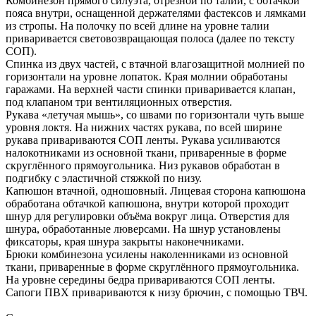
Комбинезон прямого силуэта, отрезной по талии, с обтачкой
пояса внутри, оснащенной держателями фастексов и лямками
из стропы. На полочку по всей длине на уровне талии
приваривается световозвращающая полоса (далее по тексту
СОП).
Спинка из двух частей, с втачной влагозащитной молнией по
горизонтали на уровне лопаток. Края молнии обработаны
гаражами. На верхней части спинки приваривается клапан,
под клапаном три вентиляционных отверстия.
Рукава «летучая мышь», со швами по горизонтали чуть выше
уровня локтя. На нижних частях рукава, по всей ширине
рукава привариваются СОП ленты. Рукава усиливаются
налокотниками из основной ткани, приваренные в форме
скруглённого прямоугольника. Низ рукавов обработан в
подгибку с эластичной стяжкой по низу.
Капюшон втачной, одношовный. Лицевая сторона капюшона
обработана обтачкой капюшона, внутри которой проходит
шнур для регулировки объёма вокруг лица. Отверстия для
шнура, обработанные люверсами. На шнур установлены
фиксаторы, края шнура закрыты наконечниками.
Брюки комбинезона усилены наколенниками из основной
ткани, приваренные в форме скруглённого прямоугольника.
На уровне середины бедра привариваются СОП ленты.
Сапоги ПВХ привариваются к низу брючин, с помощью ТВЧ.