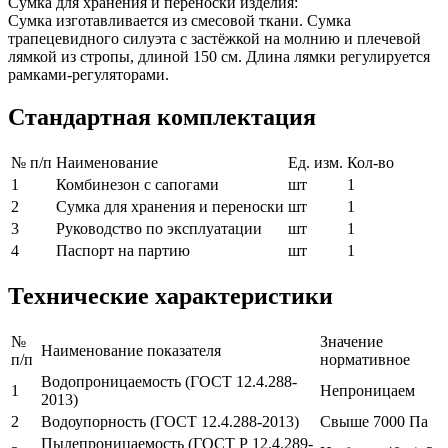
Сумка для хранения и переноски изделия:
Сумка изготавливается из смесовой ткани. Сумка
трапецевидного силуэта с застёжкой на молнию и плечевой
лямкой из стропы, длиной 150 см. Длина лямки регулируется
рамками-регуляторами.
Стандартная комплектация
№ п/п
Наименование
Ед. изм.
Кол-во
1
Комбинезон с сапогами
шт
1
2
Сумка для хранения и переноски
шт
1
3
Руководство по эксплуатации
шт
1
4
Паспорт на партию
шт
1
Технические характеристики
№
Значение
Наименование показателя
п/п
нормативное
Водопроницаемость (ГОСТ 12.4.288-
1
Непроницаем
2013)
2
Водоупорность (ГОСТ 12.4.288-2013)
Свыше 7000 Па
Пылепроницаемость (ГОСТ Р 12.4.289-