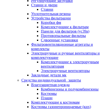
Регулирующие заглушки
Ставни и двери
Ставни
Уплотнительная резина
Устройства фильтрации
Коробки фм
Комплектующие к фильтрам
Панели для фильтров (ус39а)
Противопыльные фильтры
Сдвоенные установки
Фильтровентиляционные агрегаты и
комплекты
Электроручные и ручные вентиляторы и
комплектующие
Комплектующие к электроручным
вентиляторам
Электроручные вентиляторы
Закладные детали мк
Средства индивидуальной защиты
Влагозащитная одежда
Комбинезоны и полукомбинезоны
Костюмы
Плащи
Комплектующие к костюмам
Костюмы газонепроницаемые (ких)