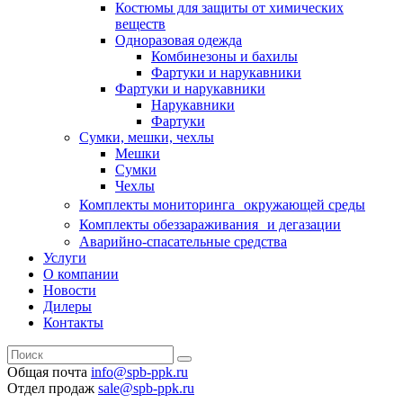
Костюмы для защиты от химических
веществ
Одноразовая одежда
Комбинезоны и бахилы
Фартуки и нарукавники
Фартуки и нарукавники
Нарукавники
Фартуки
Сумки, мешки, чехлы
Мешки
Сумки
Чехлы
Комплекты мониторинга окружающей среды
Комплекты обеззараживания и дегазации
Аварийно-спасательные средства
Услуги
О компании
Новости
Дилеры
Контакты
Общая почта
info@spb-ppk.ru
Отдел продаж
sale@spb-ppk.ru