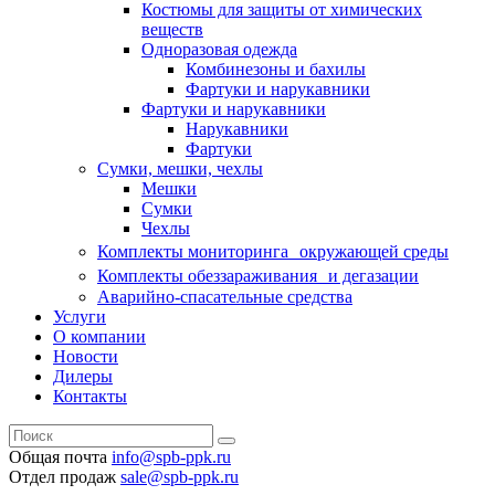
Костюмы для защиты от химических
веществ
Одноразовая одежда
Комбинезоны и бахилы
Фартуки и нарукавники
Фартуки и нарукавники
Нарукавники
Фартуки
Сумки, мешки, чехлы
Мешки
Сумки
Чехлы
Комплекты мониторинга окружающей среды
Комплекты обеззараживания и дегазации
Аварийно-спасательные средства
Услуги
О компании
Новости
Дилеры
Контакты
Общая почта
info@spb-ppk.ru
Отдел продаж
sale@spb-ppk.ru