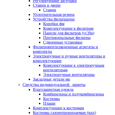
Регулирующие заглушки
Ставни и двери
Ставни
Уплотнительная резина
Устройства фильтрации
Коробки фм
Комплектующие к фильтрам
Панели для фильтров (ус39а)
Противопыльные фильтры
Сдвоенные установки
Фильтровентиляционные агрегаты и
комплекты
Электроручные и ручные вентиляторы и
комплектующие
Комплектующие к электроручным
вентиляторам
Электроручные вентиляторы
Закладные детали мк
Средства индивидуальной защиты
Влагозащитная одежда
Комбинезоны и полукомбинезоны
Костюмы
Плащи
Комплектующие к костюмам
Костюмы газонепроницаемые (ких)