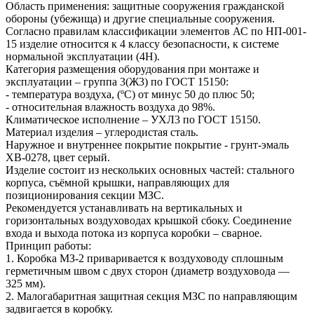
Область применения: защитные сооружения гражданской
обороны (убежища) и другие специальные сооружения.
Согласно правилам классификации элементов АС по НП-001-
15 изделие относится к 4 классу безопасности, к системе
нормальной эксплуатации (4Н).
Категория размещения оборудования при монтаже и
эксплуатации – группа 3(Ж3) по ГОСТ 15150:
- температура воздуха, (ºС) от минус 50 до плюс 50;
- относительная влажность воздуха до 98%.
Климатическое исполнение – УХЛ3 по ГОСТ 15150.
Материал изделия – углеродистая сталь.
Наружное и внутреннее покрытие покрытие - грунт-эмаль
ХВ-0278, цвет серый.
Изделие состоит из нескольких основных частей: стального
корпуса, съёмной крышки, направляющих для
позиционирования секции МЗС.
Рекомендуется устанавливать на вертикальных и
горизонтальных воздуховодах крышкой сбоку. Соединение
входа и выхода потока из корпуса коробки – сварное.
Принцип работы:
1. Коробка МЗ‑2 приваривается к воздуховоду сплошным
герметичным швом с двух сторон (диаметр воздуховода —
325 мм).
2. Малогабаритная защитная секция МЗС по направляющим
задвигается в коробку.