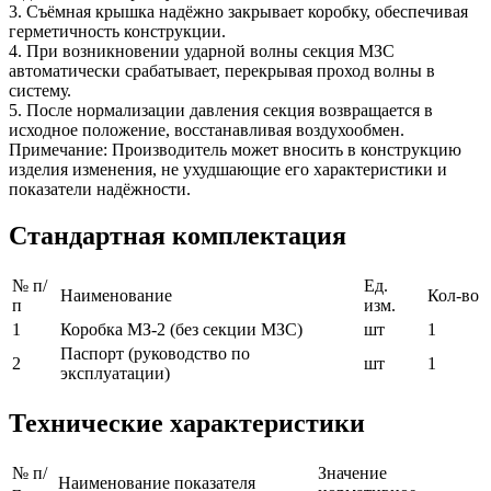
3. Съёмная крышка надёжно закрывает коробку, обеспечивая
герметичность конструкции.
4. При возникновении ударной волны секция МЗС
автоматически срабатывает, перекрывая проход волны в
систему.
5. После нормализации давления секция возвращается в
исходное положение, восстанавливая воздухообмен.
Примечание: Производитель может вносить в конструкцию
изделия изменения, не ухудшающие его характеристики и
показатели надёжности.
Стандартная комплектация
№ п/
Ед.
Наименование
Кол-во
п
изм.
1
Коробка МЗ-2 (без секции МЗС)
шт
1
Паспорт (руководство по
2
шт
1
эксплуатации)
Технические характеристики
№ п/
Значение
Наименование показателя