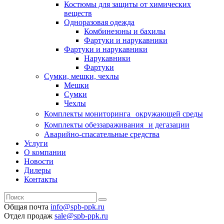
Костюмы для защиты от химических
веществ
Одноразовая одежда
Комбинезоны и бахилы
Фартуки и нарукавники
Фартуки и нарукавники
Нарукавники
Фартуки
Сумки, мешки, чехлы
Мешки
Сумки
Чехлы
Комплекты мониторинга окружающей среды
Комплекты обеззараживания и дегазации
Аварийно-спасательные средства
Услуги
О компании
Новости
Дилеры
Контакты
Общая почта
info@spb-ppk.ru
Отдел продаж
sale@spb-ppk.ru