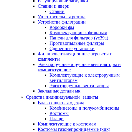
Регулирующие заглушки
Ставни и двери
Ставни
Уплотнительная резина
Устройства фильтрации
Коробки фм
Комплектующие к фильтрам
Панели для фильтров (ус39а)
Противопыльные фильтры
Сдвоенные установки
Фильтровентиляционные агрегаты и
комплекты
Электроручные и ручные вентиляторы и
комплектующие
Комплектующие к электроручным
вентиляторам
Электроручные вентиляторы
Закладные детали мк
Средства индивидуальной защиты
Влагозащитная одежда
Комбинезоны и полукомбинезоны
Костюмы
Плащи
Комплектующие к костюмам
Костюмы газонепроницаемые (ких)