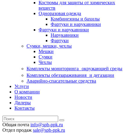
Костюмы для защиты от химических
веществ
Одноразовая одежда
Комбинезоны и бахилы
Фартуки и нарукавники
Фартуки и нарукавники
Нарукавники
Фартуки
Сумки, мешки, чехлы
Мешки
Сумки
Чехлы
Комплекты мониторинга окружающей среды
Комплекты обеззараживания и дегазации
Аварийно-спасательные средства
Услуги
О компании
Новости
Дилеры
Контакты
Общая почта
info@spb-ppk.ru
Отдел продаж
sale@spb-ppk.ru