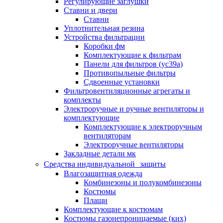
Регулирующие заглушки
Ставни и двери
Ставни
Уплотнительная резина
Устройства фильтрации
Коробки фм
Комплектующие к фильтрам
Панели для фильтров (ус39а)
Противопыльные фильтры
Сдвоенные установки
Фильтровентиляционные агрегаты и
комплекты
Электроручные и ручные вентиляторы и
комплектующие
Комплектующие к электроручным
вентиляторам
Электроручные вентиляторы
Закладные детали мк
Средства индивидуальной защиты
Влагозащитная одежда
Комбинезоны и полукомбинезоны
Костюмы
Плащи
Комплектующие к костюмам
Костюмы газонепроницаемые (ких)