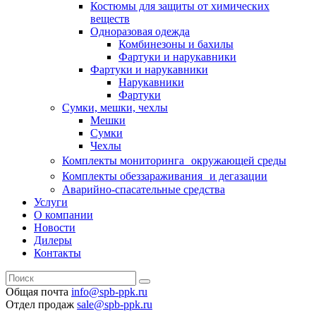
Костюмы для защиты от химических
веществ
Одноразовая одежда
Комбинезоны и бахилы
Фартуки и нарукавники
Фартуки и нарукавники
Нарукавники
Фартуки
Сумки, мешки, чехлы
Мешки
Сумки
Чехлы
Комплекты мониторинга окружающей среды
Комплекты обеззараживания и дегазации
Аварийно-спасательные средства
Услуги
О компании
Новости
Дилеры
Контакты
Общая почта
info@spb-ppk.ru
Отдел продаж
sale@spb-ppk.ru