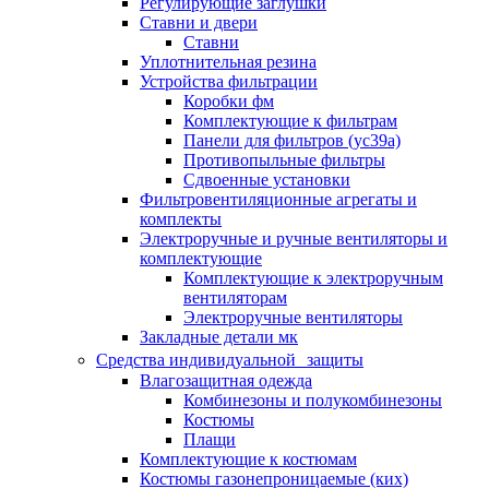
Регулирующие заглушки
Ставни и двери
Ставни
Уплотнительная резина
Устройства фильтрации
Коробки фм
Комплектующие к фильтрам
Панели для фильтров (ус39а)
Противопыльные фильтры
Сдвоенные установки
Фильтровентиляционные агрегаты и
комплекты
Электроручные и ручные вентиляторы и
комплектующие
Комплектующие к электроручным
вентиляторам
Электроручные вентиляторы
Закладные детали мк
Средства индивидуальной защиты
Влагозащитная одежда
Комбинезоны и полукомбинезоны
Костюмы
Плащи
Комплектующие к костюмам
Костюмы газонепроницаемые (ких)