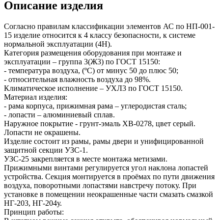
Описание изделия
Согласно правилам классификации элементов АС по НП-001-
15 изделие относится к 4 классу безопасности, к системе
нормальной эксплуатации (4Н).
Категория размещения оборудования при монтаже и
эксплуатации – группа 3(Ж3) по ГОСТ 15150:
- температура воздуха, (ºС) от минус 50 до плюс 50;
- относительная влажность воздуха до 98%.
Климатическое исполнение – УХЛ3 по ГОСТ 15150.
Материал изделия:
- рама корпуса, прижимная рама – углеродистая сталь;
- лопасти – алюминиевый сплав.
Наружное покрытие - грунт-эмаль ХВ-0278, цвет серый.
Лопасти не окрашены.
Изделие состоит из рамы, рамы двери и унифицированной
защитной секции УЗС-1.
УЗС-25 закрепляется в месте монтажа метизами.
Прижимными винтами регулируется угол наклона лопастей
устройства. Секция монтируется в проёмах по пути движения
воздуха, поворотными лопастями навстречу потоку. При
установке в помещении неокрашенные части смазать смазкой
НГ-203, НГ-204у.
Принцип работы: