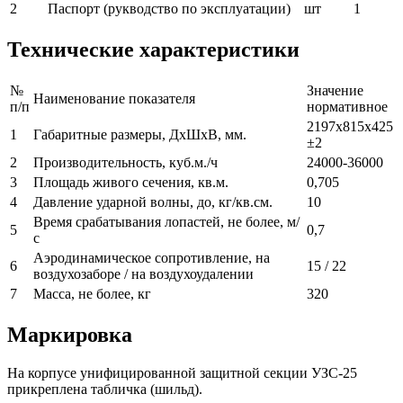
2
Паспорт (рукводство по эксплуатации)
шт
1
Технические характеристики
№
Значение
Наименование показателя
п/п
нормативное
2197х815х425
1
Габаритные размеры, ДхШхВ, мм.
±2
2
Производительность, куб.м./ч
24000-36000
3
Площадь живого сечения, кв.м.
0,705
4
Давление ударной волны, до, кг/кв.см.
10
Время срабатывания лопастей, не более, м/
5
0,7
с
Аэродинамическое сопротивление, на
6
15 / 22
воздухозаборе / на воздухоудалении
7
Масса, не более, кг
320
Маркировка
На корпусе унифицированной защитной секции УЗС-25
прикреплена табличка (шильд).