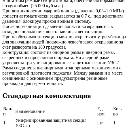
В штатном режиме секция открыта, обеспечивая нормальный
воздухообмен (25 000 куб.м./ч).
При возникновении ударной волны (давление 0,03–1,0 МПа)
лопасти автоматически закрываются за 0,7 с., под действием
давления, блокируя проход волны в систему.
После нормализации давления лопасти возвращаются в
исходное положение, восстанавливая вентиляцию.
При необходимости секцию можно открыть изнутри убежища
для эвакуации людей (возможно левое/правое открывание за
счёт разворота на 180 градусов).
Конструкция: состоит из опорной рамы и дверной рамы,
сваренных из профильного проката. На дверной раме
укреплены три унифицированные защитные секции УЗС‑1.
Рамы соединены шарнирными и запорными механизмами с
регулировкой плотности поджатия. Между рамами и в месте
соединения с основанием предусмотрены резиновые
прокладки для герметичности.
Стандартная комплектация
№ п/
Ед.
Кол-
Наименование
п
изм.
во
Унифицированная защитная секция
1
шт
1
УЗС-25