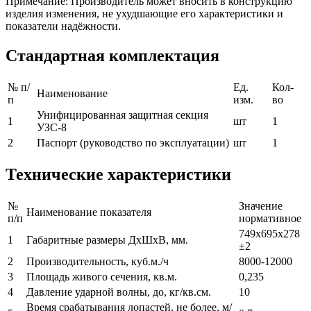
Примечание: Производитель может вносить в конструкцию
изделия изменения, не ухудшающие его характеристики и
показатели надёжности.
Стандартная комплектация
№ п/
Ед.
Кол-
Наименование
п
изм.
во
Унифицированная защитная секция
1
шт
1
УЗС-8
2
Паспорт (руководство по эксплуатации)
шт
1
Технические характеристики
№
Значение
Наименование показателя
п/п
нормативное
749х695х278
1
Габаритные размеры ДхШхВ, мм.
±2
2
Производительность, куб.м./ч
8000-12000
3
Площадь живого сечения, кв.м.
0,235
4
Давление ударной волны, до, кг/кв.см.
10
Время срабатывания лопастей, не более, м/