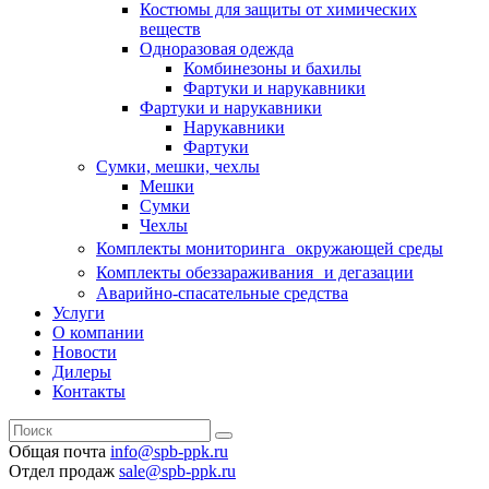
Костюмы для защиты от химических
веществ
Одноразовая одежда
Комбинезоны и бахилы
Фартуки и нарукавники
Фартуки и нарукавники
Нарукавники
Фартуки
Сумки, мешки, чехлы
Мешки
Сумки
Чехлы
Комплекты мониторинга окружающей среды
Комплекты обеззараживания и дегазации
Аварийно-спасательные средства
Услуги
О компании
Новости
Дилеры
Контакты
Общая почта
info@spb-ppk.ru
Отдел продаж
sale@spb-ppk.ru