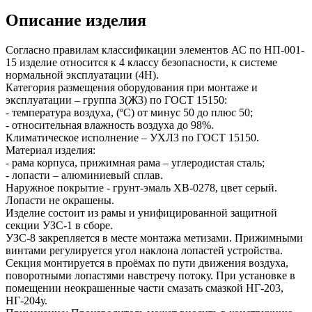
Описание изделия
Согласно правилам классификации элементов АС по НП-001-
15 изделие относится к 4 классу безопасности, к системе
нормальной эксплуатации (4Н).
Категория размещения оборудования при монтаже и
эксплуатации – группа 3(Ж3) по ГОСТ 15150:
- температура воздуха, (ºС) от минус 50 до плюс 50;
- относительная влажность воздуха до 98%.
Климатическое исполнение – УХЛ3 по ГОСТ 15150.
Материал изделия:
- рама корпуса, прижимная рама – углеродистая сталь;
- лопасти – алюминиевый сплав.
Наружное покрытие - грунт-эмаль ХВ-0278, цвет серый.
Лопасти не окрашены.
Изделие состоит из рамы и унифицированной защитной
секции УЗС-1 в сборе.
УЗС-8 закрепляется в месте монтажа метизами. Прижимными
винтами регулируется угол наклона лопастей устройства.
Секция монтируется в проёмах по пути движения воздуха,
поворотными лопастями навстречу потоку. При установке в
помещении неокрашенные части смазать смазкой НГ-203,
НГ-204у.