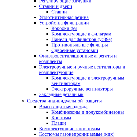
Регулирующие заглушки
Ставни и двери
Ставни
Уплотнительная резина
Устройства фильтрации
Коробки фм
Комплектующие к фильтрам
Панели для фильтров (ус39а)
Противопыльные фильтры
Сдвоенные установки
Фильтровентиляционные агрегаты и
комплекты
Электроручные и ручные вентиляторы и
комплектующие
Комплектующие к электроручным
вентиляторам
Электроручные вентиляторы
Закладные детали мк
Средства индивидуальной защиты
Влагозащитная одежда
Комбинезоны и полукомбинезоны
Костюмы
Плащи
Комплектующие к костюмам
Костюмы газонепроницаемые (ких)