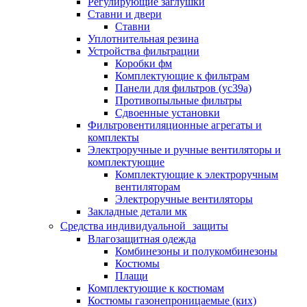
Регулирующие заглушки
Ставни и двери
Ставни
Уплотнительная резина
Устройства фильтрации
Коробки фм
Комплектующие к фильтрам
Панели для фильтров (ус39а)
Противопыльные фильтры
Сдвоенные установки
Фильтровентиляционные агрегаты и
комплекты
Электроручные и ручные вентиляторы и
комплектующие
Комплектующие к электроручным
вентиляторам
Электроручные вентиляторы
Закладные детали мк
Средства индивидуальной защиты
Влагозащитная одежда
Комбинезоны и полукомбинезоны
Костюмы
Плащи
Комплектующие к костюмам
Костюмы газонепроницаемые (ких)