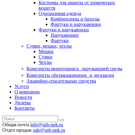
Костюмы для защиты от химических
веществ
Одноразовая одежда
Комбинезоны и бахилы
Фартуки и нарукавники
Фартуки и нарукавники
Нарукавники
Фартуки
Сумки, мешки, чехлы
Мешки
Сумки
Чехлы
Комплекты мониторинга окружающей среды
Комплекты обеззараживания и дегазации
Аварийно-спасательные средства
Услуги
О компании
Новости
Дилеры
Контакты
Общая почта
info@spb-ppk.ru
Отдел продаж
sale@spb-ppk.ru