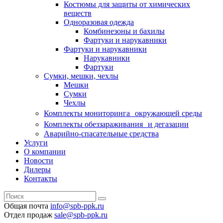
Костюмы для защиты от химических
веществ
Одноразовая одежда
Комбинезоны и бахилы
Фартуки и нарукавники
Фартуки и нарукавники
Нарукавники
Фартуки
Сумки, мешки, чехлы
Мешки
Сумки
Чехлы
Комплекты мониторинга окружающей среды
Комплекты обеззараживания и дегазации
Аварийно-спасательные средства
Услуги
О компании
Новости
Дилеры
Контакты
Общая почта
info@spb-ppk.ru
Отдел продаж
sale@spb-ppk.ru