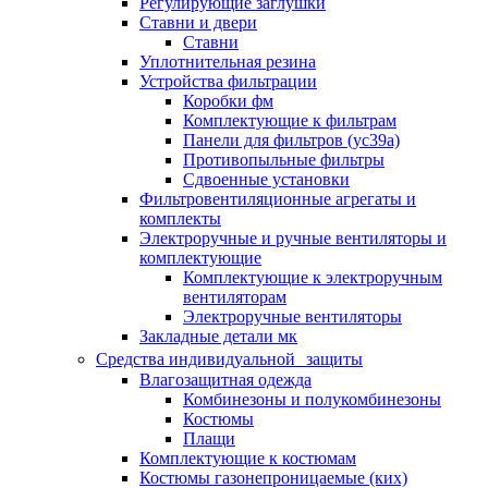
Регулирующие заглушки
Ставни и двери
Ставни
Уплотнительная резина
Устройства фильтрации
Коробки фм
Комплектующие к фильтрам
Панели для фильтров (ус39а)
Противопыльные фильтры
Сдвоенные установки
Фильтровентиляционные агрегаты и
комплекты
Электроручные и ручные вентиляторы и
комплектующие
Комплектующие к электроручным
вентиляторам
Электроручные вентиляторы
Закладные детали мк
Средства индивидуальной защиты
Влагозащитная одежда
Комбинезоны и полукомбинезоны
Костюмы
Плащи
Комплектующие к костюмам
Костюмы газонепроницаемые (ких)