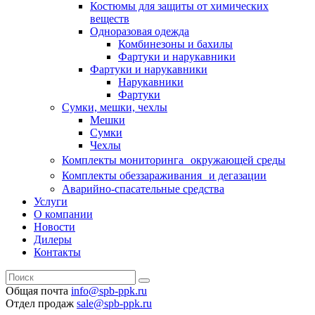
Костюмы для защиты от химических
веществ
Одноразовая одежда
Комбинезоны и бахилы
Фартуки и нарукавники
Фартуки и нарукавники
Нарукавники
Фартуки
Сумки, мешки, чехлы
Мешки
Сумки
Чехлы
Комплекты мониторинга окружающей среды
Комплекты обеззараживания и дегазации
Аварийно-спасательные средства
Услуги
О компании
Новости
Дилеры
Контакты
Общая почта
info@spb-ppk.ru
Отдел продаж
sale@spb-ppk.ru