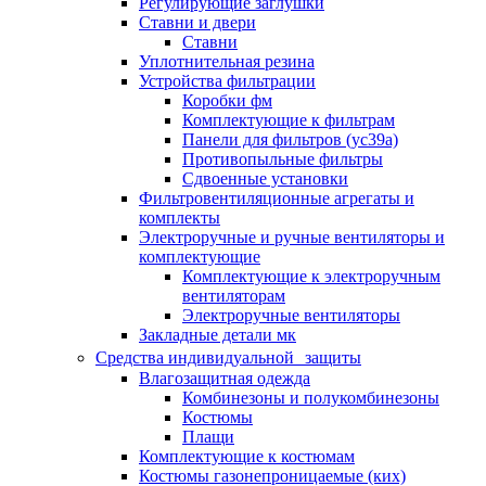
Регулирующие заглушки
Ставни и двери
Ставни
Уплотнительная резина
Устройства фильтрации
Коробки фм
Комплектующие к фильтрам
Панели для фильтров (ус39а)
Противопыльные фильтры
Сдвоенные установки
Фильтровентиляционные агрегаты и
комплекты
Электроручные и ручные вентиляторы и
комплектующие
Комплектующие к электроручным
вентиляторам
Электроручные вентиляторы
Закладные детали мк
Средства индивидуальной защиты
Влагозащитная одежда
Комбинезоны и полукомбинезоны
Костюмы
Плащи
Комплектующие к костюмам
Костюмы газонепроницаемые (ких)