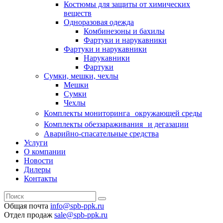
Костюмы для защиты от химических
веществ
Одноразовая одежда
Комбинезоны и бахилы
Фартуки и нарукавники
Фартуки и нарукавники
Нарукавники
Фартуки
Сумки, мешки, чехлы
Мешки
Сумки
Чехлы
Комплекты мониторинга окружающей среды
Комплекты обеззараживания и дегазации
Аварийно-спасательные средства
Услуги
О компании
Новости
Дилеры
Контакты
Общая почта
info@spb-ppk.ru
Отдел продаж
sale@spb-ppk.ru