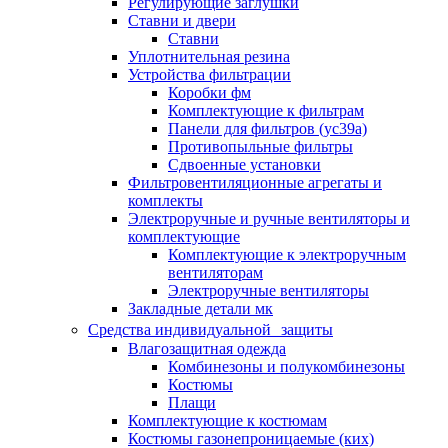
Регулирующие заглушки
Ставни и двери
Ставни
Уплотнительная резина
Устройства фильтрации
Коробки фм
Комплектующие к фильтрам
Панели для фильтров (ус39а)
Противопыльные фильтры
Сдвоенные установки
Фильтровентиляционные агрегаты и
комплекты
Электроручные и ручные вентиляторы и
комплектующие
Комплектующие к электроручным
вентиляторам
Электроручные вентиляторы
Закладные детали мк
Средства индивидуальной защиты
Влагозащитная одежда
Комбинезоны и полукомбинезоны
Костюмы
Плащи
Комплектующие к костюмам
Костюмы газонепроницаемые (ких)