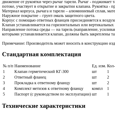
движение от рукоятки через рычаг тарели. Рычаг - поджимает т
потоке, участвует в открытие и закрытии клапана. Рукоятка - п
Материал корпуса, рычага и тарели – алюминиевый сплав, мате
Наружное покрытие – грунт-эмаль защитного цвета.
Корпус с помощью ответных фланцев присоединяется к воздух
Клапан устанавливается на горизонтальных или вертикальных 
Направление потока среды — на тарель (направление, усилив
которыми устанавливается клапан, должны быть закреплены так
Примечание: Производитель может вносить в конструкцию изд
Стандартная комплектация
№ п/п
Наименование
Ед. изм.
Кол
1
Клапан герметический КГ-300
шт
1
2
Ответный фланец
шт
2
3
Прокладка к ответному фланцу
шт
2
4
Комплект метизов к ответному фланцу
компл
1
5
Паспорт (с руководством по эксплуатации)
шт
1
Технические характеристики