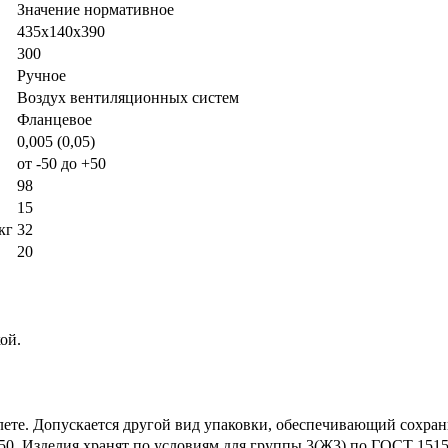
Значение нормативное
435х140х390
300
Ручное
Воздух вентиляционных систем
Фланцевое
0,005 (0,05)
от -50 до +50
98
15
кг
32
20
ой.
ллете. Допускается другой вид упаковки, обеспечивающий сохра
0. Изделия хранят по условиям для группы 3(Ж3) по ГОСТ 15150