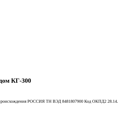
дом КГ-300
происхождения
РОССИЯ
ТН ВЭД
8481807900
Код ОКПД2
28.14