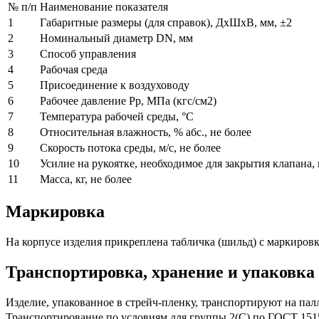
№ п/п
Наименование показателя
1
Габаритные размеры (для справок), ДхШхВ, мм, ±2
2
Номинальный диаметр DN, мм
3
Способ управления
4
Рабочая среда
5
Присоединение к воздуховоду
6
Рабочее давление Рр, МПа (кгс/см2)
7
Температура рабочей среды, °С
8
Относительная влажность, % абс., не более
9
Скорость потока среды, м/с, не более
10
Усилие на рукоятке, необходимое для закрытия клапана, 
11
Масса, кг, не более
Маркировка
На корпусе изделия прикреплена табличка (шильд) с маркировк
Транспортировка, хранение и упаковка
Изделие, упакованное в стрейч-пленку, транспортируют на па
Транспортирование по условиям для группы 2(С) по ГОСТ 1515