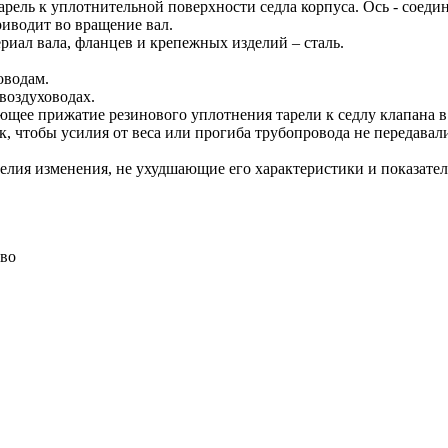
арель к уплотнительной поверхности седла корпуса. Ось - соедин
риводит во вращение вал.
риал вала, фланцев и крепежных изделий – сталь.
оводам.
воздуховодах.
ающее прижатие резинового уплотнения тарели к седлу клапана 
, чтобы усилия от веса или прогиба трубопровода не передавал
елия изменения, не ухудшающие его характеристики и показате
-во