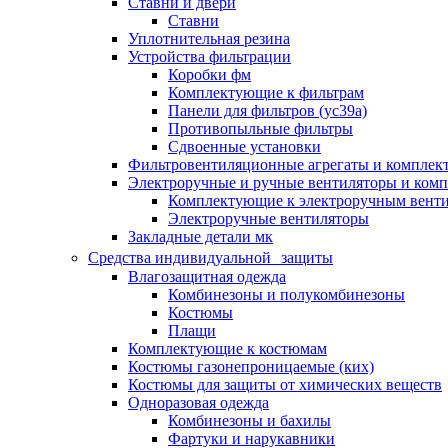
Ставни и двери
Ставни
Уплотнительная резина
Устройства фильтрации
Коробки фм
Комплектующие к фильтрам
Панели для фильтров (ус39а)
Противопыльные фильтры
Сдвоенные установки
Фильтровентиляционные агрегаты и комплек
Электроручные и ручные вентиляторы и ком
Комплектующие к электроручным вент
Электроручные вентиляторы
Закладные детали мк
Средства индивидуальной защиты
Влагозащитная одежда
Комбинезоны и полукомбинезоны
Костюмы
Плащи
Комплектующие к костюмам
Костюмы газонепроницаемые (ких)
Костюмы для защиты от химических веществ
Одноразовая одежда
Комбинезоны и бахилы
Фартуки и нарукавники