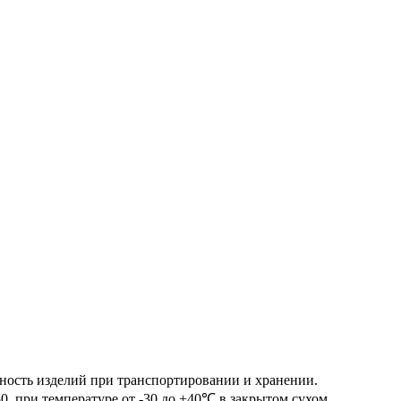
нность изделий при транспортировании и хранении.
, при температуре от -30 до +40℃ в закрытом сухом