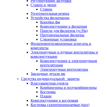
Регулирующие заглушки
Ставни и двери
Ставни
Уплотнительная резина
Устройства фильтрации
Коробки фм
Комплектующие к фильтрам
Панели для фильтров (ус39а)
Противопыльные фильтры
Сдвоенные установки
Фильтровентиляционные агрегаты и
комплекты
Электроручные и ручные вентиляторы и
комплектующие
Комплектующие к электроручным
вентиляторам
Электроручные вентиляторы
Закладные детали мк
Средства индивидуальной защиты
Влагозащитная одежда
Комбинезоны и полукомбинезоны
Костюмы
Плащи
Комплектующие к костюмам
Костюмы газонепроницаемые (ких)