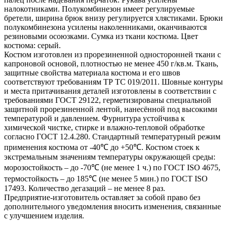
налокотниками. Полукомбинезон имеет регулируемые
бретели, ширина брюк внизу регулируется хлястиками. Брюки
полукомбинезона усилены наколенниками, оканчиваются
резиновыми осоюзками. Сумка из ткани костюма. Цвет
костюма: серый.
Костюм изготовлен из прорезиненной односторонней ткани с
капроновой основой, плотностью не менее 450 г/кв.м. Ткань,
защитные свойства материала костюма и его швов
соответствуют требованиям ТР ТС 019/2011. Шовные контуры
и места притачивания деталей изготовлены в соответствии с
требованиями ГОСТ 29122, герметизированы специальной
защитной прорезиненной лентой, нанесённой под высокими
температурой и давлением. Фурнитура устойчива к
химической чистке, стирке и влажно-тепловой обработке
согласно ГОСТ 12.4.280. Стандартный температурный режим
применения костюма от -40℃ до +50℃. Костюм стоек к
экстремальным значениям температуры окружающей среды:
морозостойкость – до -70℃ (не менее 1 ч.) по ГОСТ ISO 4675,
термостойкость – до 185℃ (не менее 5 мин.) по ГОСТ ISO
17493. Количество дегазаций – не менее 8 раз.
Предприятие-изготовитель оставляет за собой право без
дополнительного уведомления вносить изменения, связанные
с улучшением изделия.