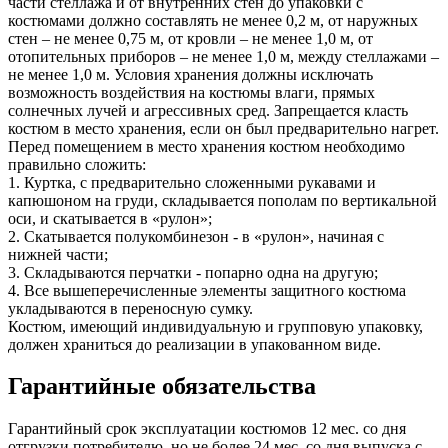
части стеллажа и от внутренних стен до упаковки с
костюмами должно составлять не менее 0,2 м, от наружных
стен – не менее 0,75 м, от кровли – не менее 1,0 м, от
отопительных приборов – не менее 1,0 м, между стеллажами –
не менее 1,0 м. Условия хранения должны исключать
возможность воздействия на костюмы влаги, прямых
солнечных лучей и агрессивных сред. Запрещается класть
костюм в место хранения, если он был предварительно нагрет.
Перед помещением в место хранения костюм необходимо
правильно сложить:
1. Куртка, с предварительно сложенными рукавами и
капюшоном на груди, складывается пополам по вертикальной
оси, и скатывается в «рулон»;
2. Скатывается полукомбинезон - в «рулон», начиная с
нижней части;
3. Складываются перчатки - попарно одна на другую;
4. Все вышеперечисленные элементы защитного костюма
укладываются в переносную сумку.
Костюм, имеющий индивидуальную и групповую упаковку,
должен храниться до реализации в упакованном виде.
Гарантийные обязательства
Гарантийный срок эксплуатации костюмов 12 мес. со дня
отгрузки потребителю, но не более 24 мес. со дня выпуска с