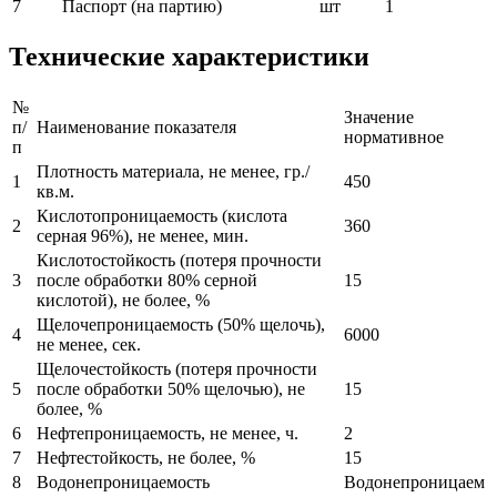
7
Паспорт (на партию)
шт
1
Технические характеристики
№
Значение
п/
Наименование показателя
нормативное
п
Плотность материала, не менее, гр./
1
450
кв.м.
Кислотопроницаемость (кислота
2
360
серная 96%), не менее, мин.
Кислотостойкость (потеря прочности
3
после обработки 80% серной
15
кислотой), не более, %
Щелочепроницаемость (50% щелочь),
4
6000
не менее, сек.
Щелочестойкость (потеря прочности
5
после обработки 50% щелочью), не
15
более, %
6
Нефтепроницаемость, не менее, ч.
2
7
Нефтестойкость, не более, %
15
8
Водонепроницаемость
Водонепроницаем