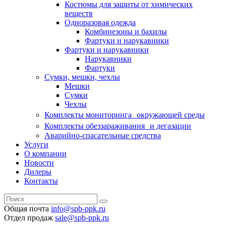
Костюмы для защиты от химических
веществ
Одноразовая одежда
Комбинезоны и бахилы
Фартуки и нарукавники
Фартуки и нарукавники
Нарукавники
Фартуки
Сумки, мешки, чехлы
Мешки
Сумки
Чехлы
Комплекты мониторинга окружающей среды
Комплекты обеззараживания и дегазации
Аварийно-спасательные средства
Услуги
О компании
Новости
Дилеры
Контакты
Общая почта
info@spb-ppk.ru
Отдел продаж
sale@spb-ppk.ru