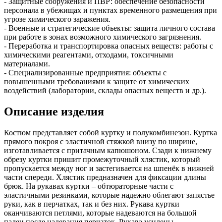
- Защитные сооружения и ПВР: обеспечение безопасности
персонала в убежищах и пунктах временного размещения при
угрозе химического заражения.
- Военные и стратегические объекты: защита личного состава
при работе в зонах возможного химического загрязнения.
- Переработка и транспортировка опасных веществ: работы с
химическими реагентами, отходами, токсичными
материалами.
- Специализированные предприятия: объекты с
повышенными требованиями к защите от химических
воздействий (лаборатории, склады опасных веществ и др.).
Описание изделия
Костюм представляет собой куртку и полукомбинезон. Куртка
прямого покроя с эластичной стяжкой внизу по ширине,
изготавливается с притачным капюшоном. Сзади к нижнему
обрезу куртки пришит промежуточный хлястик, который
пропускается между ног и застегивается на шпенёк в нижней
части спереди. Хлястик предназначен для фиксации длины
брюк. На рукавах куртки – обтюраторные части с
эластичными резинками, которые надежно облегают запястье
руки, как в перчатках, так и без них. Рукава куртки
оканчиваются петлями, которые надеваются на большой
палец после надевания перчаток. Рукава усилены