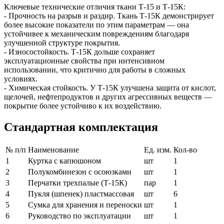
Ключевые технические отличия ткани Т-15 и Т-15К:
- Прочность на разрыв и раздир. Ткань Т‑15К демонстрирует
более высокие показатели по этим параметрам — она
устойчивее к механическим повреждениям благодаря
улучшенной структуре покрытия.
- Износостойкость. Т‑15К дольше сохраняет
эксплуатационные свойства при интенсивном
использовании, что критично для работы в сложных
условиях.
- Химическая стойкость. У Т‑15К улучшена защита от кислот,
щелочей, нефтепродуктов и других агрессивных веществ —
покрытие более устойчиво к их воздействию.
Стандартная комплектация
№ п/п
Наименование
Ед. изм.
Кол-во
1
Куртка с капюшоном
шт
1
2
Полукомбинезон с осоюзками
шт
1
3
Перчатки трехпалые (Т-15К)
пар
1
4
Пукля (шпенек) пластмассовая
шт
6
5
Сумка для хранения и переноски
шт
1
6
Руководство по эксплуатации
шт
1