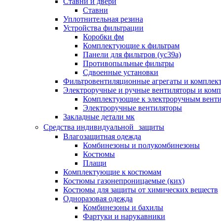
Ставни и двери
Ставни
Уплотнительная резина
Устройства фильтрации
Коробки фм
Комплектующие к фильтрам
Панели для фильтров (ус39а)
Противопыльные фильтры
Сдвоенные установки
Фильтровентиляционные агрегаты и комплек
Электроручные и ручные вентиляторы и ком
Комплектующие к электроручным вент
Электроручные вентиляторы
Закладные детали мк
Средства индивидуальной защиты
Влагозащитная одежда
Комбинезоны и полукомбинезоны
Костюмы
Плащи
Комплектующие к костюмам
Костюмы газонепроницаемые (ких)
Костюмы для защиты от химических веществ
Одноразовая одежда
Комбинезоны и бахилы
Фартуки и нарукавники