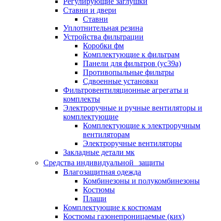
Регулирующие заглушки
Ставни и двери
Ставни
Уплотнительная резина
Устройства фильтрации
Коробки фм
Комплектующие к фильтрам
Панели для фильтров (ус39а)
Противопыльные фильтры
Сдвоенные установки
Фильтровентиляционные агрегаты и
комплекты
Электроручные и ручные вентиляторы и
комплектующие
Комплектующие к электроручным
вентиляторам
Электроручные вентиляторы
Закладные детали мк
Средства индивидуальной защиты
Влагозащитная одежда
Комбинезоны и полукомбинезоны
Костюмы
Плащи
Комплектующие к костюмам
Костюмы газонепроницаемые (ких)