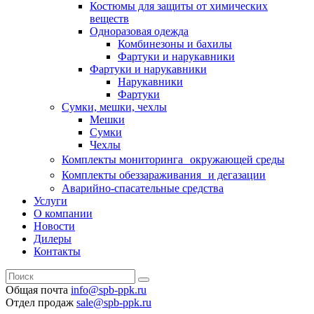
Костюмы для защиты от химических
веществ
Одноразовая одежда
Комбинезоны и бахилы
Фартуки и нарукавники
Фартуки и нарукавники
Нарукавники
Фартуки
Сумки, мешки, чехлы
Мешки
Сумки
Чехлы
Комплекты мониторинга окружающей среды
Комплекты обеззараживания и дегазации
Аварийно-спасательные средства
Услуги
О компании
Новости
Дилеры
Контакты
Общая почта
info@spb-ppk.ru
Отдел продаж
sale@spb-ppk.ru