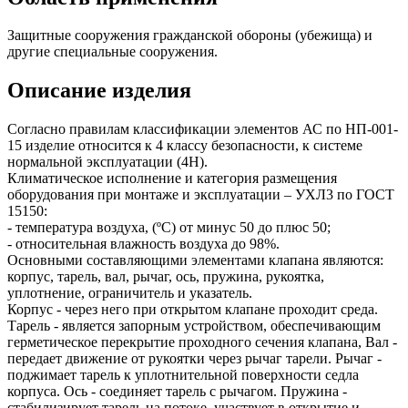
Защитные сооружения гражданской обороны (убежища) и
другие специальные сооружения.
Описание изделия
Согласно правилам классификации элементов АС по НП-001-
15 изделие относится к 4 классу безопасности, к системе
нормальной эксплуатации (4Н).
Климатическое исполнение и категория размещения
оборудования при монтаже и эксплуатации – УХЛ3 по ГОСТ
15150:
- температура воздуха, (ºС) от минус 50 до плюс 50;
- относительная влажность воздуха до 98%.
Основными составляющими элементами клапана являются:
корпус, тарель, вал, рычаг, ось, пружина, рукоятка,
уплотнение, ограничитель и указатель.
Корпус - через него при открытом клапане проходит среда.
Тарель - является запорным устройством, обеспечивающим
герметическое перекрытие проходного сечения клапана, Вал -
передает движение от рукоятки через рычаг тарели. Рычаг -
поджимает тарель к уплотнительной поверхности седла
корпуса. Ось - соединяет тарель с рычагом. Пружина -
стабилизирует тарель на потоке, участвует в открытие и