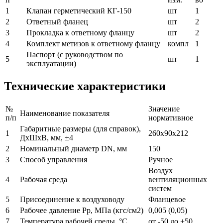
1
Клапан герметический КГ-150
шт
1
2
Ответный фланец
шт
2
3
Прокладка к ответному фланцу
шт
2
4
Комплект метизов к ответному фланцу
компл
1
Паспорт (с руководством по
5
шт
1
эксплуатации)
Технические характеристики
№
Значение
Наименование показателя
п/п
нормативное
Габаритные размеры (для справок),
1
260х90х212
ДхШхВ, мм, ±4
2
Номинальный диаметр DN, мм
150
3
Способ управления
Ручное
Воздух
4
Рабочая среда
вентиляционных
систем
5
Присоединение к воздуховоду
Фланцевое
6
Рабочее давление Рр, МПа (кгс/см2)
0,005 (0,05)
7
Температура рабочей среды, °С
от -50 до +50