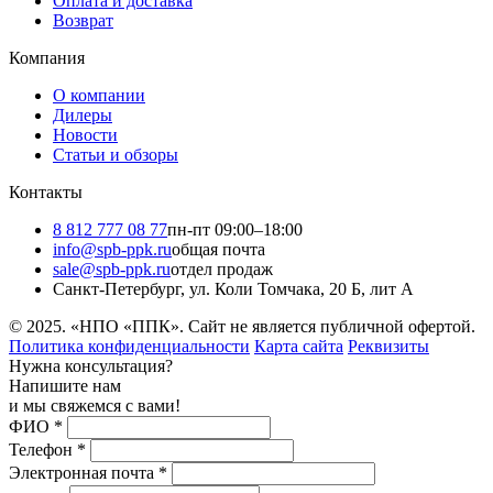
Оплата и доставка
Возврат
Компания
О компании
Дилеры
Новости
Статьи и обзоры
Контакты
8 812 777 08 77
пн-пт 09:00–18:00
info@spb-ppk.ru
общая почта
sale@spb-ppk.ru
отдел продаж
Санкт-Петербург, ул. Коли Томчака, 20 Б, лит А
© 2025. «НПО «ППК». Сайт не является публичной офертой.
Политика конфиденциальности
Карта сайта
Реквизиты
Нужна консультация?
Напишите нам
и мы свяжемся с вами!
ФИО
*
Телефон
*
Электронная почта
*