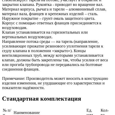
закрытии клапана. Рукоятка - приводит во вращение вал.
Материал корпуса, рычага и тарели – алюминиевый сплав,
материал вала, фланцев и крепежных изделий – сталь.
Наружное покрытие – грунт-эмаль защитного цвета.
Корпус с помощью ответных фланцев присоединяется к
воздуховодам.
Клапан устанавливается на горизонтальных или
вертикальных воздуховодах.
Направление потока среды — на тарель (направление,
усиливающее прижатие резинового уплотнения тарели к
седлу клапана в положении «закрыто»). Концы
вентиляционных труб, между которыми устанавливается
клапан, должны быть закреплены так, чтобы усилия от веса
или прогиба трубопровода не передавались на болтовые
соединения фланцев.
Примечание: Производитель может вносить в конструкцию
изделия изменения, не ухудшающие его характеристики и
показатели надёжности.
Стандартная комплектация
№ п/
Ед.
Кол-
Наименование
п
изм.
во