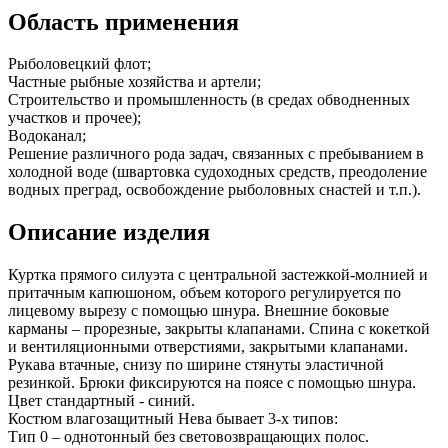
Область применения
Рыболовецкий флот;
Частные рыбные хозяйства и артели;
Строительство и промышленность (в средах обводненных
участков и прочее);
Водоканал;
Решение различного рода задач, связанных с пребыванием в
холодной воде (швартовка судоходных средств, преодоление
водных преград, освобождение рыболовных снастей и т.п.).
Описание изделия
Куртка прямого силуэта с центральной застежкой-молнией и
притачным капюшоном, объем которого регулируется по
лицевому вырезу с помощью шнура. Внешние боковые
карманы – прорезные, закрыты клапанами. Спина с кокеткой
и вентиляционными отверстиями, закрытыми клапанами.
Рукава втачные, снизу по ширине стянуты эластичной
резинкой. Брюки фиксируются на поясе с помощью шнура.
Цвет стандартный - синий.
Костюм влагозащитный Нева бывает 3-х типов:
Тип 0 – однотонный без световозвращающих полос.