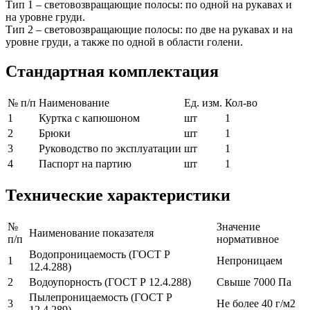
Тип 1 – световозвращающие полосы: по одной на рукавах и
на уровне груди.
Тип 2 – световозвращающие полосы: по две на рукавах и на
уровне груди, а также по одной в области голени.
Стандартная комплектация
№ п/п
Наименование
Ед. изм.
Кол-во
1
Куртка с капюшоном
шт
1
2
Брюки
шт
1
3
Руководство по эксплуатации
шт
1
4
Паспорт на партию
шт
1
Технические характеристики
№
Значение
Наименование показателя
п/п
нормативное
Водопроницаемость (ГОСТ Р
1
Непроницаем
12.4.288)
2
Водоупорность (ГОСТ Р 12.4.288)
Свыше 7000 Па
Пылепроницаемость (ГОСТ Р
3
Не более 40 г/м2
12.4.289)