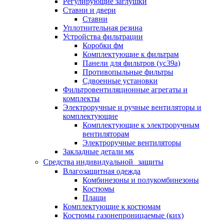
Регулирующие заглушки
Ставни и двери
Ставни
Уплотнительная резина
Устройства фильтрации
Коробки фм
Комплектующие к фильтрам
Панели для фильтров (ус39а)
Противопыльные фильтры
Сдвоенные установки
Фильтровентиляционные агрегаты и
комплекты
Электроручные и ручные вентиляторы и
комплектующие
Комплектующие к электроручным
вентиляторам
Электроручные вентиляторы
Закладные детали мк
Средства индивидуальной защиты
Влагозащитная одежда
Комбинезоны и полукомбинезоны
Костюмы
Плащи
Комплектующие к костюмам
Костюмы газонепроницаемые (ких)