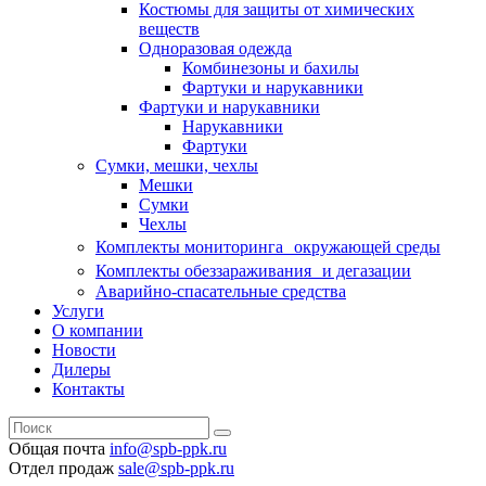
Костюмы для защиты от химических
веществ
Одноразовая одежда
Комбинезоны и бахилы
Фартуки и нарукавники
Фартуки и нарукавники
Нарукавники
Фартуки
Сумки, мешки, чехлы
Мешки
Сумки
Чехлы
Комплекты мониторинга окружающей среды
Комплекты обеззараживания и дегазации
Аварийно-спасательные средства
Услуги
О компании
Новости
Дилеры
Контакты
Общая почта
info@spb-ppk.ru
Отдел продаж
sale@spb-ppk.ru