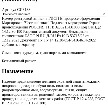
Артикул СИЗ138
Номер реестровой записи в ГИСП
В процессе оформления
Маркировка "Честный знак"
Подлежит маркировке
Страна
происхождения
РОССИЯ
ТН ВЭД
6211431000
Код ОКПД2
14.12.30.190
Разрешительный документ
Декларация
соответствия ЕАЭС N RU Д-RU.РА10.В.53715/23 от
12.12.2023
Документ ТУ
ТУ 14.12.30-054-54164614-2022
Добавить в корзину
Самовывоз, курьером, транспортными компаниями
Безналичный расчет
Назначение
Изделие предназначено для многократной защиты кожных
покровов, одежды и обуви пользователя от воды
(водонепроницаемый, водоупорный), пыли, общих
производственных загрязнений, масел, жиров, а также при
проведении гидротехнических работ (ГОСТ Р 12.4.288, ГОСТ
Р 12.4.289, ГОСТ 12.4.280).