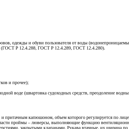
овов, одежды и обуви пользователя от воды (водонепроницаемы
(ГОСТ Р 12.4.288, ГОСТ Р 12.4.289, ГОСТ 12.4.280).
ков и прочее);
лодной воде (швартовка судоходных средств, преодоление водных
к и притачным капюшоном, объем которого регулируется по лиц
бласти проймы – люверсы, выполняющие функцию вентиляционн
рстиями, закрытыми клапанами. Рукава втачные, их ширина по 