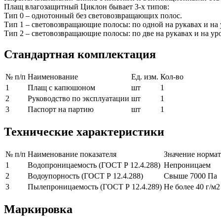
Плащ влагозащитный Циклон бывает 3-х типов:
Тип 0 – однотонный без световозвращающих полос.
Тип 1 – световозвращающие полосы: по одной на рукавах и на 
Тип 2 – световозвращающие полосы: по две на рукавах и на ур
Стандартная комплектация
№ п/п
Наименование
Ед. изм.
Кол-во
1
Плащ с капюшоном
шт
1
2
Руководство по эксплуатации
шт
1
3
Паспорт на партию
шт
1
Технические характеристики
№ п/п
Наименование показателя
Значение норма
1
Водопроницаемость (ГОСТ Р 12.4.288)
Непроницаем
2
Водоупорность (ГОСТ Р 12.4.288)
Свыше 7000 Па
3
Пылепроницаемость (ГОСТ Р 12.4.289)
Не более 40 г/м2
Маркировка