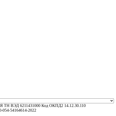
Я
ТН ВЭД
6211431000
Код ОКПД2
14.12.30.110
0-054-54164614-2022