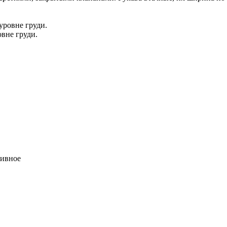
уровне груди.
овне груди.
тивное