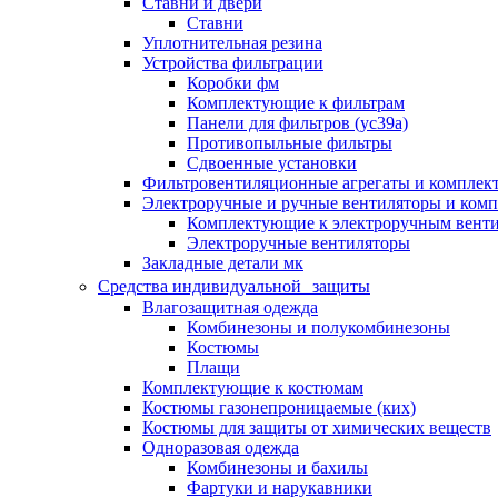
Ставни и двери
Ставни
Уплотнительная резина
Устройства фильтрации
Коробки фм
Комплектующие к фильтрам
Панели для фильтров (ус39а)
Противопыльные фильтры
Сдвоенные установки
Фильтровентиляционные агрегаты и комплек
Электроручные и ручные вентиляторы и ком
Комплектующие к электроручным вент
Электроручные вентиляторы
Закладные детали мк
Средства индивидуальной защиты
Влагозащитная одежда
Комбинезоны и полукомбинезоны
Костюмы
Плащи
Комплектующие к костюмам
Костюмы газонепроницаемые (ких)
Костюмы для защиты от химических веществ
Одноразовая одежда
Комбинезоны и бахилы
Фартуки и нарукавники