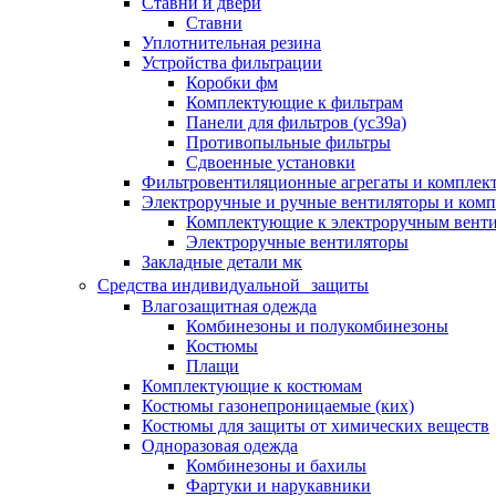
Ставни и двери
Ставни
Уплотнительная резина
Устройства фильтрации
Коробки фм
Комплектующие к фильтрам
Панели для фильтров (ус39а)
Противопыльные фильтры
Сдвоенные установки
Фильтровентиляционные агрегаты и комплек
Электроручные и ручные вентиляторы и ком
Комплектующие к электроручным вент
Электроручные вентиляторы
Закладные детали мк
Средства индивидуальной защиты
Влагозащитная одежда
Комбинезоны и полукомбинезоны
Костюмы
Плащи
Комплектующие к костюмам
Костюмы газонепроницаемые (ких)
Костюмы для защиты от химических веществ
Одноразовая одежда
Комбинезоны и бахилы
Фартуки и нарукавники