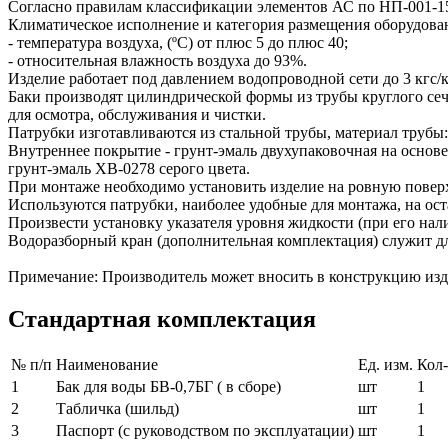
Согласно правилам классификации элементов АС по НП-001-15 и
Климатическое исполнение и категория размещения оборудова
- температура воздуха, (ºС) от плюс 5 до плюс 40;
- относительная влажность воздуха до 93%.
Изделие работает под давлением водопроводной сети до 3 кгс/к
Баки производят цилиндрической формы из трубы круглого сече
для осмотра, обслуживания и чистки.
Патрубки изготавливаются из стальной трубы, материал трубы: 
Внутреннее покрытие - грунт-эмаль двухупаковочная на осно
грунт-эмаль ХВ-0278 серого цвета.
При монтаже необходимо установить изделие на ровную поверх
Используются патрубки, наиболее удобные для монтажа, на ос
Произвести установку указателя уровня жидкости (при его нал
Водоразборный кран (дополнительная комплектация) служит дл
Примечание: Производитель может вносить в конструкцию изд
Стандартная комплектация
№ п/п
Наименование
Ед. изм.
Кол
1
Бак для воды БВ-0,7БГ ( в сборе)
шт
1
2
Табличка (шильд)
шт
1
3
Паспорт (с руководством по эксплуатации)
шт
1