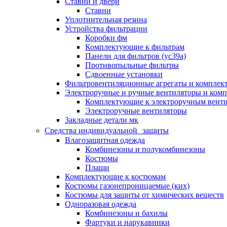
Ставни и двери
Ставни
Уплотнительная резина
Устройства фильтрации
Коробки фм
Комплектующие к фильтрам
Панели для фильтров (ус39а)
Противопыльные фильтры
Сдвоенные установки
Фильтровентиляционные агрегаты и комплек
Электроручные и ручные вентиляторы и ком
Комплектующие к электроручным вент
Электроручные вентиляторы
Закладные детали мк
Средства индивидуальной защиты
Влагозащитная одежда
Комбинезоны и полукомбинезоны
Костюмы
Плащи
Комплектующие к костюмам
Костюмы газонепроницаемые (ких)
Костюмы для защиты от химических веществ
Одноразовая одежда
Комбинезоны и бахилы
Фартуки и нарукавники