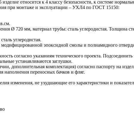
зделие относится к 4 классу безопасности, к системе нормальн
ния при монтаже и эксплуатации – УХЛ4 по ГОСТ 15150:
в.см.
ния Ø 720 мм, материал трубы: сталь углеродистая. Толщина ст
сталь углеродистая.
ве модифицированной эпоксидной смолы и полиамидного отверд
ность согласно указаниям технического проекта. Подсоединить 
тальные устанавливаются заглушки.
ичии, дополнительная комплектация) согласно паспорту на издел
я наполнения переносных бачков и фляг.
елия изменения, не ухудшающие его характеристики и показате
-во