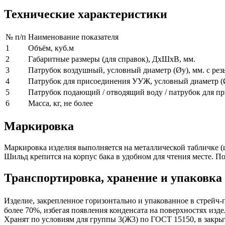
Технические характеристики
№ п/п
Наименование показателя
1
Объём, куб.м
2
Габаритные размеры (для справок), ДхШхВ, мм.
3
Патрубок воздушный, условный диаметр (Øу), мм. с резь
4
Патрубок для присоединения УУЖ, условный диаметр (Øу
5
Патрубок подающий / отводящий воду / патрубок для пр
6
Масса, кг, не более
Маркировка
Маркировка изделия выполняется на металлической табличке (
Шильд крепится на корпус бака в удобном для чтения месте. По
Транспортировка, хранение и упаковка
Изделие, закрепленное горизонтально и упакованное в стрейч
более 70%, избегая появления конденсата на поверхностях изде
Хранят по условиям для группы 3(Ж3) по ГОСТ 15150, в закры